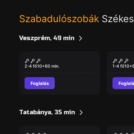
Szabadulószobák
Székesf
Veszprém, 49 min
VR
VR
Jungle Quest VR
Cherno
2-4 fő
10
+
60
min.
1-4 fő
10
+
Foglalás
Foglal
Tatabánya, 35 min
Szabadulószoba
Szabaduló
Shambhala
Invázi