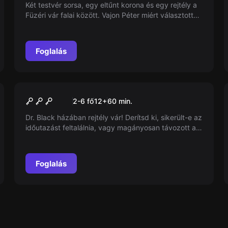
Két testvér sorsa, egy eltűnt korona és egy rejtély a
Füzéri vár falai között. Vajon Péter miért választotta
a titkok útját? Derítsd ki, hogyan rejtette el a Szent
Koronát, és fedezd fel a történelmi drámát, ami máig
homályban maradt!
Foglalás
Szabadulószoba
Dr. Alan Black szobája
2-6 fő
12
+
60
min.
Dr. Black házában rejtély vár! Derítsd ki, sikerült-e az
időutazást feltalálnia, vagy magányosan távozott a
világról. Kutass, gondolkodj, találd meg a szabadulás
kulcsát!
Foglalás