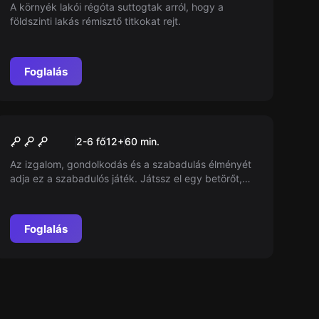
teljesen normális
A környék lakói régóta suttogtak arról, hogy a
földszinti lakás rémisztő titkokat rejt.
Foglalás
Szabadulószoba
Szemfüles betörő - avagy
2-6 fő
12
+
60
min.
Mit érezhet egy tolvaj
Az izgalom, gondolkodás és a szabadulás élményét
munka közben
adja ez a szabadulós játék. Játssz el egy betörőt,
aki eltulajdonítja az értékeket, de nem tudja, hogyan
meneküljön el. 60 percen belül fejtsd meg a rejtélyt
és menekülj meg!
Foglalás