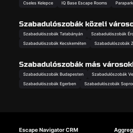
Cseles Kelepce
IQ Base Escape Rooms
Parapar
Szabadulószobák közeli város
Szabadulószobák Tatabányán
Szabadulószobák Ér
Szabadulószobák Kecskeméten
Szabadulószobák 
Szabadulószobák más városok
Szabadulószobák Budapesten
Szabadulószobák V
Szabadulószobák Egerben
Szabadulószobák Sopro
Escape Navigator CRM
Aggreg