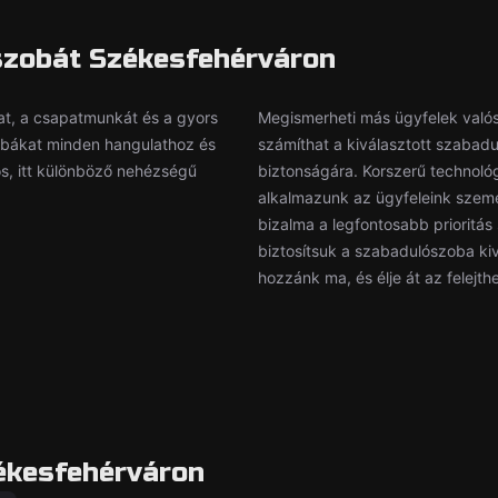
szobát Székesfehérváron
dat, a csapatmunkát és a gyors
Megismerheti más ügyfelek valós v
obákat minden hangulathoz és
számíthat a kiválasztott szabadu
os, itt különböző nehézségű
biztonságára. Korszerű technoló
alkalmazunk az ügyfeleink szem
bizalma a legfontosabb prioritás
biztosítsuk a szabadulószoba kiv
hozzánk ma, és élje át az felejth
ékesfehérváron