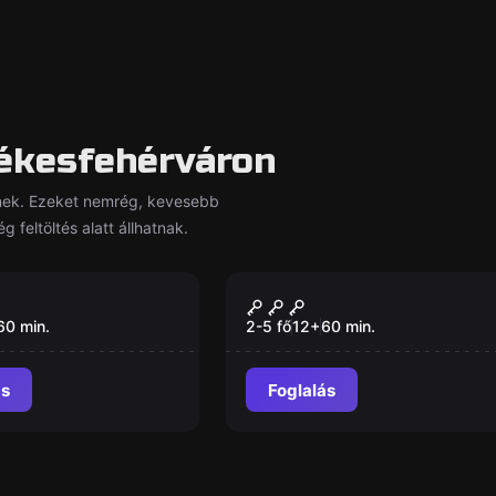
ékesfehérváron
lnek. Ezeket nemrég, kevesebb
 feltöltés alatt állhatnak.
szoba
Szabadulószoba
járó - ahol a
A Kápolna
Új
eljesen normális
60
min.
2-5 fő
12
+
60
min.
ás
Foglalás