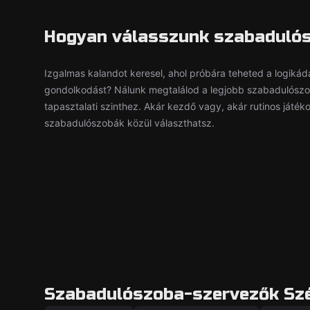
Hogyan válasszunk szabaduló
Izgalmas kalandot keresel, ahol próbára teheted a logiká
gondolkodást? Nálunk megtalálod a legjobb szabadulósz
tapasztalati szinthez. Akár kezdő vagy, akár rutinos játék
szabadulószobák közül választhatsz.
Szabadulószoba-szervezők Sz