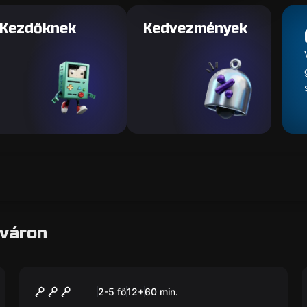
Kezdőknek
Kedvezmények
rváron
Szabadulószoba
A Kápolna
Új
2-5 fő
12
+
60
min.