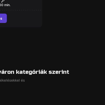
60
min.
ás
áron kategóriák szerint
tékelésekkel és