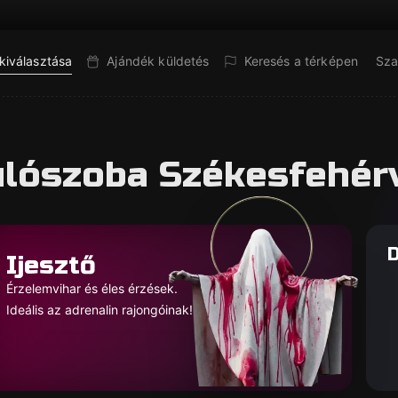
kiválasztása
Ajándék küldetés
Keresés a térképen
Sza
ulószoba Székesfehér
D
Ijesztő
Érzelemvihar és éles érzések.
Ideális az adrenalin rajongóinak!