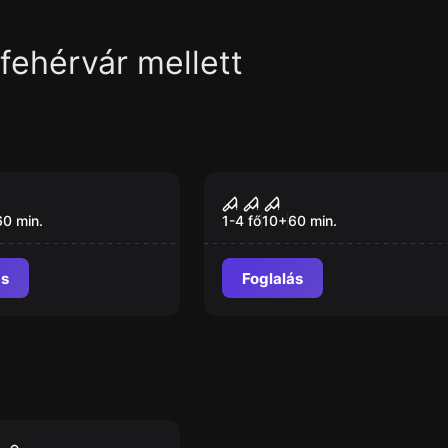
ehérvár mellett
VR
byl VR
Sanctum VR
60
min.
1-4 fő
10
+
60
min.
ás
Foglalás
szoba
ó