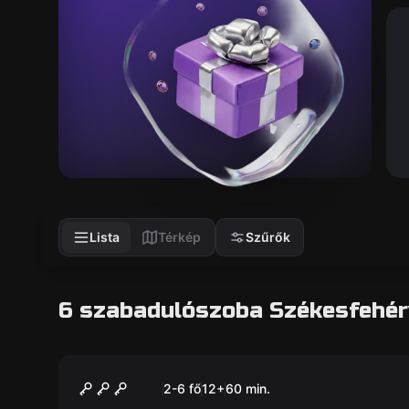
Lista
Térkép
Szűrők
6 szabadulószoba Székesfehé
Szabadulószoba
A Vírus
Új
2-6 fő
12
+
60
min.