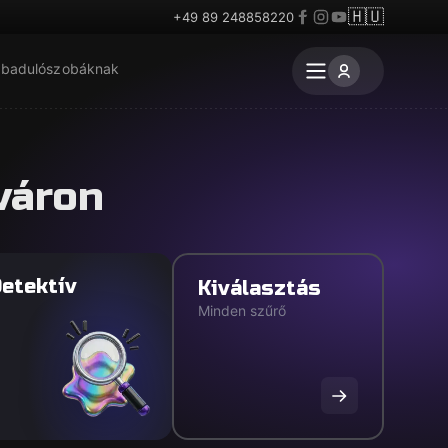
🇭🇺
+49 89 248858220
badulószobáknak
váron
etektív
Kiválasztás
Minden szűrő