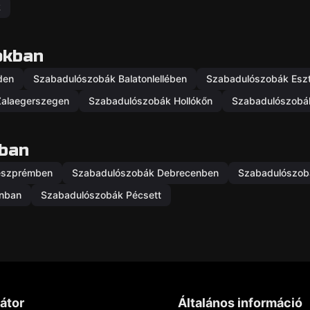
k
okban
den
Szabadulószobák Balatonlellében
Szabadulószobák Esz
Zalaegerszegen
Szabadulószobák Hollókőn
Szabadulószobá
ban
eszprémben
Szabadulószobák Debrecenben
Szabadulószob
nban
Szabadulószobák Pécsett
átor
Általános információ