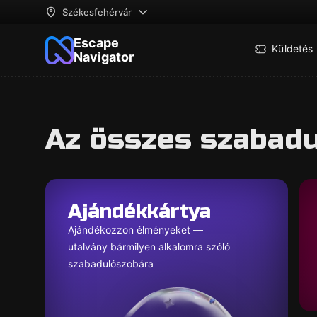
Székesfehérvár
Escape
Küldetés 
Navigator
Az összes szabad
Ajándékkártya
Ajándékozzon élményeket —
utalvány bármilyen alkalomra szóló
szabadulószobára