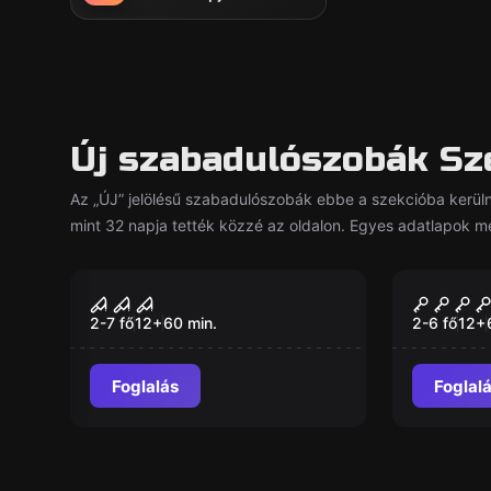
Új szabadulószobák Sz
Az „ÚJ” jelölésű szabadulószobák ebbe a szekcióba kerü
mint 32 napja tették közzé az oldalon. Egyes adatlapok még
Szabadulószoba
Szabaduló
Hawkins 1983
9-es át
Új
Új
para t
2-7 fő
12
+
60
min.
2-6 fő
12
+
Foglalás
Foglal