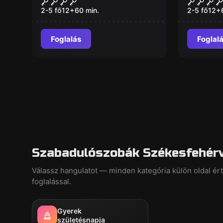
Új
Új
szabadulószoba
2-5 fő
12
+
60
min.
2-5 fő
12
+
Foglalás
Foglal
Szabadulószobák Székesfehérv
Válassz hangulatot — minden kategória külön oldal ér
foglalással.
Gyerek
születésnapja