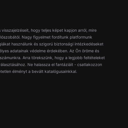
isszajelzéseit, hogy teljes képet kapjon arról, mire
lószobától. Nagy figyelmet fordítunk platformunk
giákat használunk és szigorú biztonsági intézkedéseket
élyes adatainak védelme érdekében. Az Ön öröme és
 számunkra. Arra törekszünk, hogy a legjobb feltételeket
álasztásához. Ne halassza el fantáziáit - csatlakozzon
etetlen élményt a bevált katalógusainkkal.