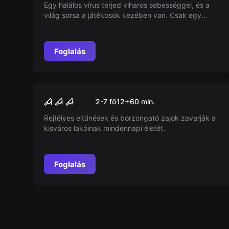
Egy halálos vírus terjed viharos sebességgel, és a
világ sorsa a játékosok kezében van. Csak egy
órájuk maradt, hogy eljuttassák Dr. Stein kifejlesztett
ellenszerét a hatóságokhoz. Az irodát már
megtalálták, de a zárt ajtó és az idő szorítása új
Foglalás
kihívás elé állít mindenkit.
Szabadulószoba
Hawkins 1983
Új
2-7 fő
12
+
60
min.
Rejtélyes eltűnések és borzongató zajok zavarják a
kisváros lakóinak mindennapi életét.
Foglalás