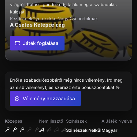
világról. Kutass, gondolkodj, találd meg a szabadulás
kulcsát!
Kezdőknek
Gyerekekkel
Nagy Csoportoknak
A Cseles Kelepce cég
Játék foglalása
Erről a szabadulószobáról még nincs vélemény. Írd meg
az első véleményt, és szerezz érte bónuszpontokat 🎯
Vélemény hozzáadása
Közepes
Nem Ijesztő
Színészek
A Játék Nyelve
Szinészek Nélkül
Magyar