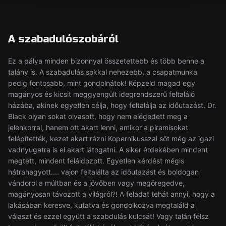
A szabadulószobáról
Ez a pálya minden bizonnyal összetettebb és több benne a
talány is. A szabadulás sokkal nehezebb, a csapatmunka
pedig fontosabb, mint gondolnátok! Képzeld magad egy
magányos és kicsit meggyengült idegrendszerű feltaláló
házába, akinek egyetlen célja, hogy feltalálja az időutazást. Dr.
Black olyan sokat olvasott, hogy nem elégedett meg a
jelenkorral, hanem ott akart lenni, amikor a piramisokat
felépítették, kezet akart rázni Kopernikusszal sőt még az igazi
vadnyugatra is el akart látogatni. A siker érdekében mindent
megtett, mindent feláldozott. Egyetlen kérdést mégis
hátrahagyott.... vajon feltalálta az időutazást és boldogan
vándorol a múltban és a jövőben vagy megöregedve,
magányosan távozott a világról?! A feladat tehát annyi, hogy a
lakásában keresve, kutatva és gondolkozva megtaláld a
választ és ezzel együtt a szabdulás kulcsát! Vagy talán félsz