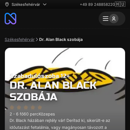
🇭🇺
Székesfehérvár
+49 89 248858220
Székesfehérvár
Dr. Alan Black szobája
Szabadulószoba 12+
DR. ALAN BLACK
SZOBÁJA
2 - 6 fő
60 perc
Közepes
Dr. Black házában rejtély vár! Derítsd ki, sikerült-e az
időutazást feltalálnia, vagy magányosan távozott a