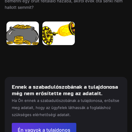
bemenni egy őrült feltaláló házába, akiről évek óta senki nem
hallott semmit?
Ennek a szabadulószobának a tulajdonosa
még nem erősítette meg az adatait.
Ha Ön ennek a szabadulószobának a tulajdonosa, erősítse
meg adatait, hogy az ügyfelek láthassák a foglaláshoz
szükséges elérhetőségi adatait.
Én vagyok a tulajdonos