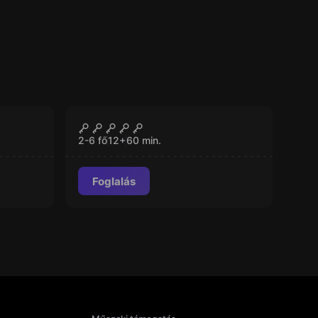
Szabadulószoba
Tetthely'95
ZÁRVA
2-6 fő
12
+
60
min.
Foglalás