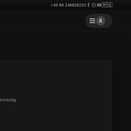
🇭🇺
+49 89 248858220
arország