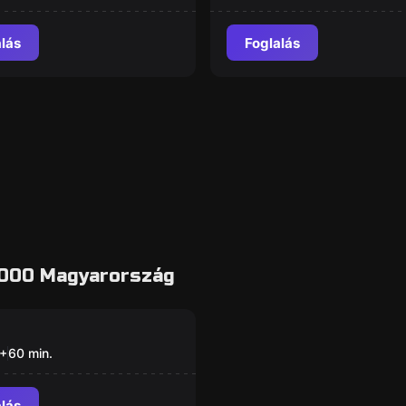
alás
Foglalás
 8000 Magyarország
lószoba
ns 1983
+
60
min.
alás