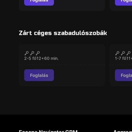
Zárt céges szabadulószobák
Szabadulószoba
Szabadu
5-ös számú kísérlet
Parap
ZÁRVA
2-5 fő
12
+
60
min.
1-7 fő
11
Foglalás
Fogl