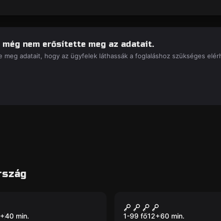
 még nem erősítette meg az adatait.
 meg adatait, hogy az ügyfelek láthassák a foglaláshoz szükséges elérh
rszág
lószoba
Szabadulószoba
o 113
Relocatable Game
Új
+
40
min.
1-99 fő
12
+
60
min.