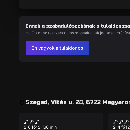
Ennek a szabadulószobának a tulajdonosa
Ha Ön ennek a szabadulószobának a tulajdonosa, erősítse
Én vagyok a tulajdonos
Szeged, Vitéz u. 28, 6722 Magyaro
Szabadulószoba
Szabadu
Studio 113
Studi
Új
Új
2-6 fő
12
+
60
min.
2-4 fő
12