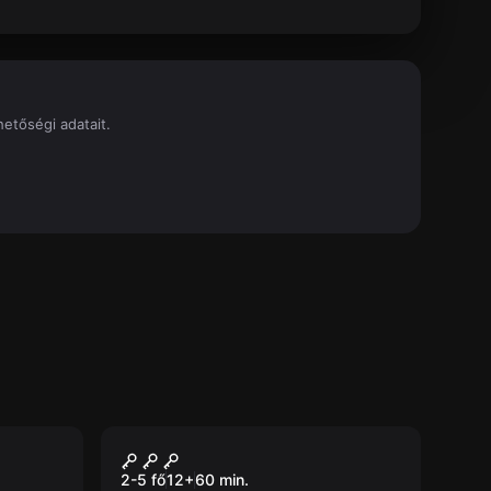
etőségi adatait.
Szabadulószoba
113-as garzon
2-5 fő
12
+
60
min.