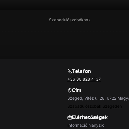
Szabadulószobáknak
Telefon
+36 30 828 4137
Cím
Szeged, Vitéz u. 28, 6722 Magy
Szabadulószobák Szegeden
Elérhetőségek
Információ hiányzik