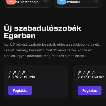
születésnapja
számára
Új szabadulószobák
Egerben
Az „ÚJ” jelölésű szabadulószobák ebbe a szekcióba kerülnek.
Ezeket nemrég, kevesebb mint 32 napja tették közzé az
oldalon. Egyes adatlapok még feltöltés alatt állhatnak.
Szabadulószoba
Szabadulószoba
Mágikus Pince
MÁGIKUS P
Új
Új
MASTER
2-8 fő
12
+
60
min.
2-8 fő
12
+
60
min.
Foglalás
Foglalás