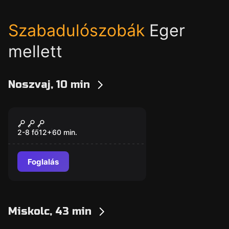
Szabadulószobák
Eger
mellett
Noszvaj, 10 min
Szabadulószoba
Mágikus Pince
2-8 fő
12
+
60
min.
Foglalás
Miskolc, 43 min