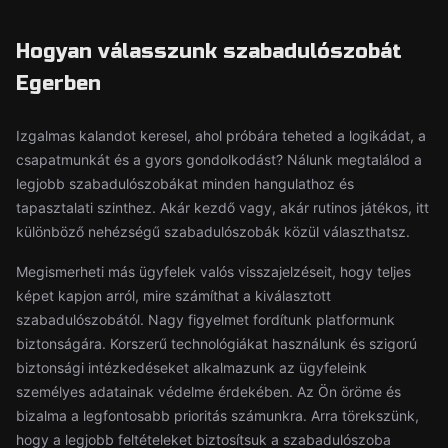
Hogyan válasszunk szabadulószobát
Egerben
Izgalmas kalandot keresel, ahol próbára teheted a logikádat, a
csapatmunkát és a gyors gondolkodást? Nálunk megtalálod a
legjobb szabadulószobákat minden hangulathoz és
tapasztalati szinthez. Akár kezdő vagy, akár rutinos játékos, itt
különböző nehézségű szabadulószobák közül választhatsz.
Megismerheti más ügyfelek valós visszajelzéseit, hogy teljes
képet kapjon arról, mire számíthat a kiválasztott
szabadulószobától. Nagy figyelmet fordítunk platformunk
biztonságára. Korszerű technológiákat használunk és szigorú
biztonsági intézkedéseket alkalmazunk az ügyfeleink
személyes adatainak védelme érdekében. Az Ön öröme és
bizalma a legfontosabb prioritás számunkra. Arra törekszünk,
hogy a legjobb feltételeket biztosítsuk a szabadulószoba