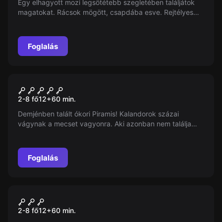
Egy elhagyott mozi legsötétebb szegletében találjátok
magatokat. Rácsok mögött, csapdába esve. Rejtélyes
esetek, ijesztő legendák, és egy veszélyes mozigépész.
Csak egy órányi időtök van, hogy megoldjátok a rejtélyt
...
Foglalás
Szabadulószoba
Kincses Piramis
2-8 fő
12
+
60
min.
Demjénben talált ókori Piramis! Kalandorok százai
vágynak a mecset vagyonra. Aki azonban nem találja
meg a kincset és nem jut ki 60 perc alatt, a Piramis
örökre magába zárja...
Foglalás
Szabadulószoba
Prisontrap
2-8 fő
12
+
60
min.