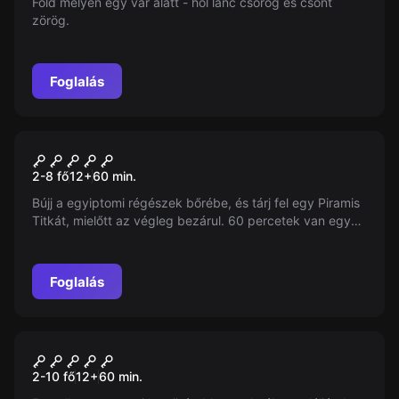
Föld mélyén egy vár alatt - hol lánc csörög és csont
zörög.
Foglalás
Szabadulószoba
A Piramis Titka
2-8 fő
12
+
60
min.
Bújj a egyiptomi régészek bőrébe, és tárj fel egy Piramis
Titkát, mielőtt az végleg bezárul. 60 percetek van egy
ősi sírkamra belsejében, ahol egy gazdag fáraó rejtélyes
örökségét találod…
Foglalás
Szabadulószoba
Cinematic
2-10 fő
12
+
60
min.