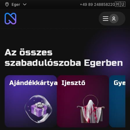
🇭🇺
Eger
+49 89 248858220
Az összes
szabadulószoba Egerben
Ajándékkártya
Ijesztő
Gyer