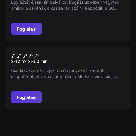
Egy sötét éjszakán belvárosi illegális üzletben vagytok,
amikor a szirénák elkezdenek szólni. Kezdődik a 60
perces verseny az idővel, hogy kijussatok a börtönből az
éjszakai őrségváltás alatt.
Foglalás
Szabadulószoba
Safebreaker 2
2-12 fő
12
+
60
min.
Csatlakozzatok, hogy rablóbáányákká váljatok,
csapatként játszva az idő ellen a Mr. Ex rezidenciáján
található milliárdos gyémántnyakékláncért. 60 percen
belül, mielőtt a híres Mr. Ex visszatér. Készen álltok a
kalandra?
Foglalás