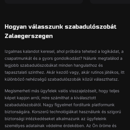
Hogyan válasszunk szabadulószobát
Zalaegerszegen
Izgalmas kalandot keresel, ahol próbára teheted a logikádat, a
csapatmunkát és a gyors gondolkodást? Nálunk megtalálod a
legjobb szabadulószobákat minden hangulathoz és
tapasztalati szinthez. Akár kezdő vagy, akár rutinos játékos, itt
különböző nehézségű szabadulószobák közül választhatsz.
Megismerheti más ügyfelek valós visszajelzéseit, hogy teljes
képet kapjon arról, mire számíthat a kiválasztott
szabadulószobától. Nagy figyelmet fordítunk platformunk
biztonságára. Korszerű technológiákat használunk és szigorú
biztonsági intézkedéseket alkalmazunk az ügyfeleink
személyes adatainak védelme érdekében. Az Ön öröme és