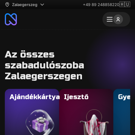
🇭🇺
Zalaegerszeg
+49 89 248858220
Az összes
szabadulószoba
Zalaegerszegen
Ajándékkártya
Ijesztő
Gyer