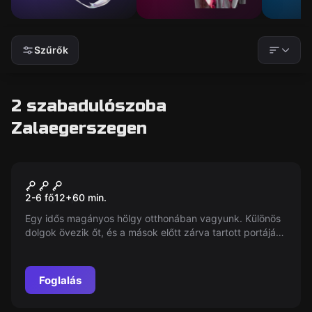
Szűrők
2 szabadulószoba
Zalaegerszegen
Szabadulószoba
Mary Loft szobája
2-6 fő
12
+
60
min.
Egy idős magányos hölgy otthonában vagyunk. Különös
dolgok övezik őt, és a mások előtt zárva tartott portáját.
Aki mégis belép oda, már csak egy dolga marad: kijutni a
magába záró szobából!
Foglalás