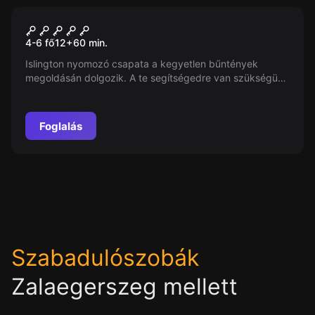
Szabadulószoba
A 317-es ügy
4-6 fő
12
+
60
min.
Islington nyomozó csapata a kegyetlen bűntények
megoldásán dolgozik. A te segítségedre van szükségük
a gyilkos és áldozata kilétének leleplezésében és a
kelepcéből való kijutásban.
Foglalás
Szabadulószobák
Zalaegerszeg mellett