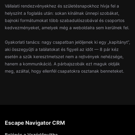
Vállalati rendezvényekhez és születésnapokhoz hívja fel a
helyszínt a foglalás után: sokan kínálnak ünnepi szobákat,
bajnoki formátumokat több szabadulószobával és csoportos
kedvezményeket, amelyek még a weboldalra sem kerülnek fel.
Gyakorlati tanács: nagy csapatban jelöljenek ki egy „kapitányt”,
aki összegyűjti a találatokat és figyeli az időt — 8 pár kéz
esetén a szűk keresztmetszet nem a rejtvények nehézsége,
hanem a kommunikáció. A párbajszobák ezt maguk oldják
meg, azáltal, hogy ellenfél csapatokra osztanak benneteket.
Escape Navigator CRM
Belépés a Vezérlőpultba