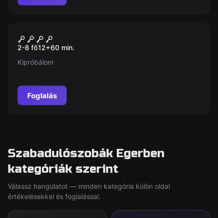
Szabadulószoba
MÁGIKUS PINCE MASTER
Új
2-8 fő
12
+
60
min.
Kipróbálom
Foglalás
Szabadulószobák Egerben
kategóriák szerint
Válassz hangulatot — minden kategória külön oldal
értékelésekkel és foglalással.