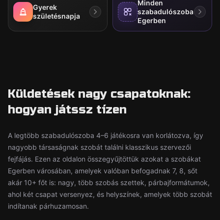
Minden
Gyerek
szabadulószoba
születésnapja
Egerben
Küldetések nagy csapatoknak:
hogyan játssz tízen
A legtöbb szabadulószoba 4–6 játékosra van korlátozva, így
nagyobb társaságnak szobát találni klasszikus szervezői
fejfájás. Ezen az oldalon összegyűjtöttük azokat a szobákat
Egerben városában, amelyek valóban befogadnak 7, 8, sőt
akár 10+ főt is: nagy, több szobás szettek, párbajformátumok,
ahol két csapat versenyez, és helyszínek, amelyek több szobát
indítanak párhuzamosan.