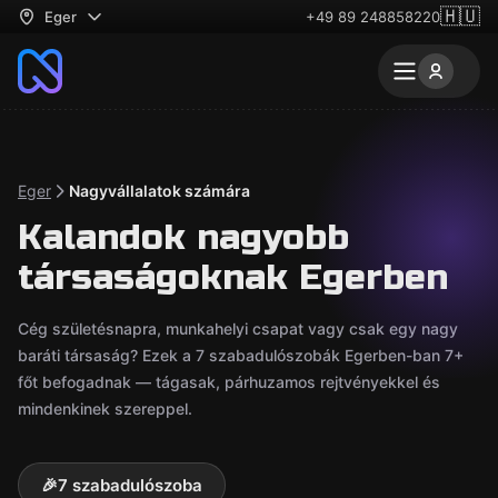
🇭🇺
Eger
+49 89 248858220
Eger
Nagyvállalatok számára
Kalandok nagyobb
társaságoknak Egerben
Cég születésnapra, munkahelyi csapat vagy csak egy nagy
baráti társaság? Ezek a 7 szabadulószobák Egerben-ban 7+
főt befogadnak — tágasak, párhuzamos rejtvényekkel és
mindenkinek szereppel.
🎉
7 szabadulószoba