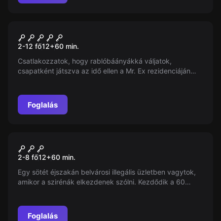
Szabadulószoba
Safebreaker 2
2-12 fő
12
+
60
min.
Csatlakozzatok, hogy rablóbáányákká váljatok,
csapatként játszva az idő ellen a Mr. Ex rezidenciáján
található milliárdos gyémántnyakékláncért. 60 percen
belül, mielőtt a híres Mr. Ex visszatér. Készen álltok a
kalandra?
Foglalás
Szabadulószoba
Prisontrap
2-8 fő
12
+
60
min.
Egy sötét éjszakán belvárosi illegális üzletben vagytok,
amikor a szirénák elkezdenek szólni. Kezdődik a 60
perces verseny az idővel, hogy kijussatok a börtönből az
éjszakai őrségváltás alatt.
Foglalás