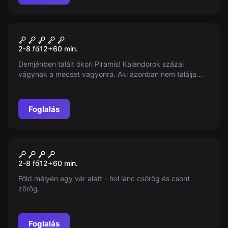
Szabadulószoba
Kincses Piramis
2-8 fő
12
+
60
min.
Demjénben talált ókori Piramis! Kalandorok százai
vágynak a mecset vagyonra. Aki azonban nem találja
meg a kincset és nem jut ki 60 perc alatt, a Piramis
örökre magába zárja...
Foglalás
Szabadulószoba
Mágikus Pince
Új
2-8 fő
12
+
60
min.
Föld mélyén egy vár alatt - hol lánc csörög és csont
zörög.
Foglalás