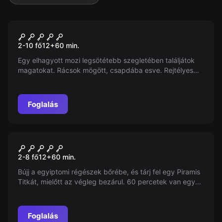
Szabadulószoba
Cinematic
2-10 fő
12
+
60
min.
Egy elhagyott mozi legsötétebb szegletében találjátok
magatokat. Rácsok mögött, csapdába esve. Rejtélyes
esetek, ijesztő legendák, és egy veszélyes mozigépész.
Csak egy órányi időtök van, hogy megoldjátok a rejtélyt
...
Foglalás
Szabadulószoba
A Piramis Titka
2-8 fő
12
+
60
min.
Bújj a egyiptomi régészek bőrébe, és tárj fel egy Piramis
Titkát, mielőtt az végleg bezárul. 60 percetek van egy
ősi sírkamra belsejében, ahol egy gazdag fáraó rejtélyes
örökségét találod…
Foglalás