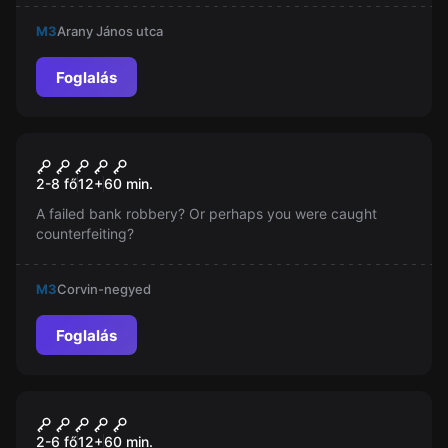
keresve.
M3
Arany János utca
Foglalás
Szabadulószoba
Prison Escape Room – The
Új
2-8 fő
12
+
60
min.
Secret of Cell 33
A failed bank robbery? Or perhaps you were caught
counterfeiting?
M3
Corvin-negyed
Foglalás
Szabadulószoba
Star Wars
2-6 fő
12
+
60
min.