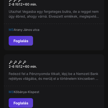
2-8 fő
12
+
60
min.
Utazhat Vegasba egy fergeteges bulira, de a reggel nem
úgy ébred, ahogy várná. Elveszett emlékek, meglepetés
telefonhívások és egy kölcsönvett macska. Meg tudja
oldani ezt a bajt?
M3
Arany János utca
Foglalás
Szabadulószoba
A Nagy Rablás
Új
2-6 fő
12
+
60
min.
Fedezd fel a Pénznyomda titkait, lépj be a Nemzeti Bank
rejtélyes világába, és merülj el a történelem kincseiben a
Nemzeti Múzeumban! Kalandra fel, és ismerd meg
Magyarország gazdaságát és kultúráját soha nem látott
M3
Kőbánya-Kispest
módon!
Foglalás