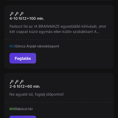
Szabadulószoba
Szabadulószoba Egymás Ellen
Új
4-10 fő
12
+
100
min.
Fedezd fel az IA BRAINMAZE egyedülálló kihívását, ahol
két csapat küzd egymás ellen külön szobákban! A
győzelem csak akkor lehetséges, ha összedolgoztok, és
versenyt futtok az idővel, hogy kiderüljön, melyik csapat
M3
Göncz Árpád városközpont
szabadul meg előbb a rejtélyes kalandból.
Foglalás
Szabadulószoba
Az Észvesztő
Új
2-6 fő
12
+
60
min.
Ne agyald túl, foglalj időpontot!
M4
Rákóczi tér