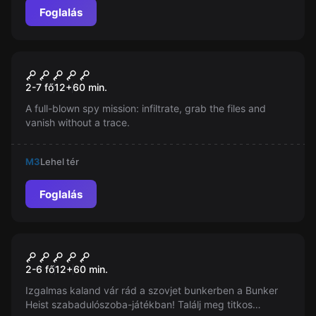
Foglalás
Szabadulószoba
Top Secret
Új
2-7 fő
12
+
60
min.
A full-blown spy mission: infiltrate, grab the files and
vanish without a trace.
M3
Lehel tér
Foglalás
Szabadulószoba
Bunker Heist
2-6 fő
12
+
60
min.
Izgalmas kaland vár rád a szovjet bunkerben a Bunker
Heist szabadulószoba-játékban! Találj meg titkos