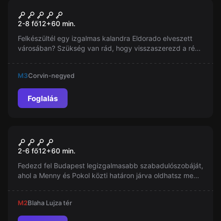
Szabadulószoba
H-elldorádó
2-8 fő
12
+
60
min.
Felkészültél egy izgalmas kalandra Eldorado elveszett
városában? Szükség van rád, hogy visszaszerezd a rég
elveszett térképet. Jutalmad? Aranytallérban mért bér.
Mered vállalni a küldetést?
M3
Corvin-negyed
Foglalás
Szabadulószoba
Menny & Pokol
Új
2-6 fő
12
+
60
min.
Fedezd fel Budapest legizgalmasabb szabadulószobáját,
ahol a Menny és Pokol közti határon járva oldhatsz meg
egyedülálló rejtvényeket. Akár tapasztalt
szabadulószoba-rajongó vagy, akár bátor kezdő, ez az
M2
Blaha Lujza tér
élmény biztosan lázba hoz!