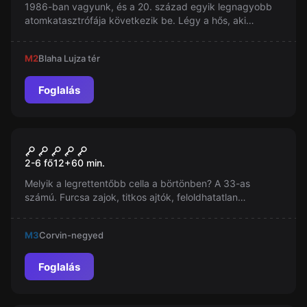
1986-ban vagyunk, és a 20. század egyik legnagyobb
atomkatasztrófája következik be. Légy a hős, aki
megakadályozza a Csernobili robbanást! Csak 60 perc
áll rendelkezésedre!
M2
Blaha Lujza tér
Foglalás
Szabadulószoba
Börtön
2-6 fő
12
+
60
min.
Melyik a legrettentőbb cella a börtönben? A 33-as
számú. Furcsa zajok, titkos ajtók, feloldhatatlan
rejtvények, és őrület. Egy hely, ahol a szökés is
lehetetlennek tűnik. Légy résen, fejtsd meg a rejtvényt és
M3
Corvin-negyed
szabadulj!
Foglalás