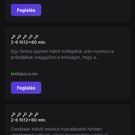
Foglalás
Szabadulószoba
Helyszínelők
2-6 fő
12
+
60
min.
Egy fontos ügyben halott kollégátok után nyomozva
próbáljátok meggyőzni a bíróságot, hogy a
gyanúsítottakat elítéljék. Egy órátok van, síkra szálltok!
M4
Rákóczi tér
Foglalás
Szabadulószoba
Imprisoned in Mexico
2-6 fő
12
+
60
min.
Csodásan induló mexikói nyaralásotok hirtelen
rémálommá változik, mikor ékszerrablás vádjával