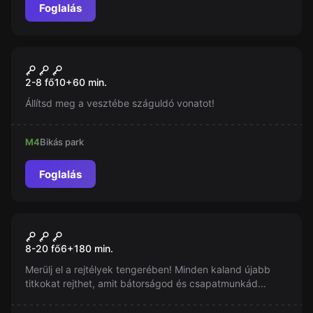
Foglalás
Szabadulószoba
Száguldás a végtelenbe
Új
2-8 fő
10
+
60
min.
Állítsd meg a vesztébe száguldó vonatot!
M4
Bikás park
Foglalás
Szabadulószoba
A Nyomozóhajó
Új
8-20 fő
6
+
180
min.
Merülj el a rejtélyek tengerében! Minden kaland újabb
titkokat rejthet, amit bátorságod és csapatmunkád
segítségével fedezhetsz fel. Készülj fel az ismeretlenre,
ahol a legénység minden tagjára szükség van, hogy