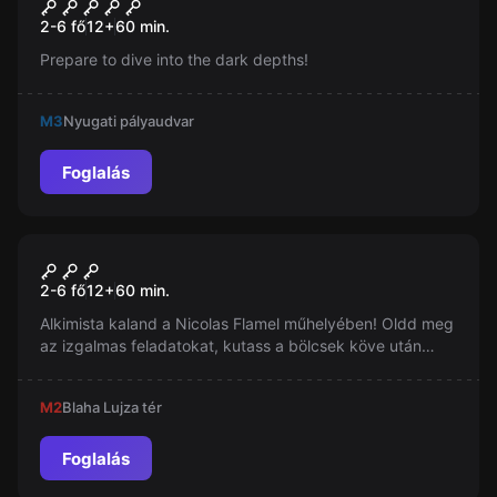
The Submarine
Új
2-6 fő
12
+
60
min.
Prepare to dive into the dark depths!
M3
Nyugati pályaudvar
Foglalás
Szabadulószoba
A Bölcsek Köve Nyomában
2-6 fő
12
+
60
min.
Alkimista kaland a Nicolas Flamel műhelyében! Oldd meg
az izgalmas feladatokat, kutass a bölcsek köve után
csapatmunkával, kreativitással, logikával. Számos
misztikus rejtélyek és varázslatos tárgyak várnak rád. A
M2
Blaha Lujza tér
siker a mestered büszkeségét is kivívja!
Foglalás