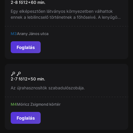
2-8 fő
12
+
60
min.
Egy elképesztően látványos környezetben válhattok
ennek a lebilincselő történetnek a főhőseivé. A lenyűgöző
helyszíneken kalandozva természetesen csak filmbe illő
látványos feladatokkal fogtok találkozni, kulcsok és lakat
M3
Arany János utca
nélkül. Próbáljátok ki a szabadulószobák legújabb
generációját, ami igazából már nem is szabadulószoba,
hanem egy igazi kalandjáték.
Foglalás
Szabadulószoba
Pucolj ki
Új
2-7 fő
12
+
50
min.
Az újrahasznosítók szabadulószobája.
M4
Móricz Zsigmond körtér
Foglalás