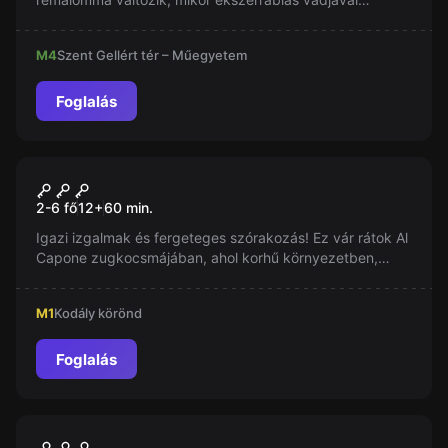
letartóztatnak benneteket, és az ország egyik
legkegyetlenebb börtönébe zárnak…
M4
Szent Gellért tér – Műegyetem
Foglalás
Szabadulószoba
Al Capone - A Razzia
2-6 fő
12
+
60
min.
Igazi izgalmak és fergeteges szórakozás! Ez vár rátok Al
Capone zugkocsmájában, ahol korhű környezetben,
izgalmas és szórakoztató feladatok során juttok el a
célhoz: el kell dugnotok a szállítmányt és kijutnotok,
M1
Kodály körönd
mielőtt a rendőrség megérkezik...
Foglalás
Szabadulószoba
Másnaposok Szoba