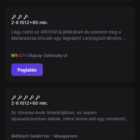
Szabadulószoba
Sky Heist
2-6 fő
12
+
60
min.
Légy rabló az AROOM új játékában és szerezd meg a
Maharadzsa kincsét egy léghajón! Lenyűgöző látvány és
változatos feladatok várnak. Próbáld ki a Sky Heist
játékunkat!
M1
M2
M3
Bajcsy-Zsilinszky út
Foglalás
Szabadulószoba
Ski House 51
2-6 fő
12
+
60
min.
Az ötvenes évek Amerikájában, az aspeni
síparadicsomban síeltek, mikor lavina elől egy mindentől
távol eső síházba menekültök…
M4
Szent Gellért tér – Műegyetem