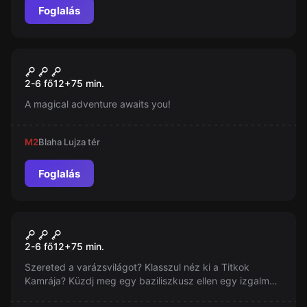
Foglalás
Szabadulószoba
Magic Episode 2
Új
2-6 fő
12
+
75
min.
A magical adventure awaits you!
M2
Blaha Lujza tér
Foglalás
Szabadulószoba
Varázsvilág - Titkok Kamrája
2-6 fő
12
+
75
min.
Szereted a varázsvilágot? Klasszul néz ki a Titkok
Kamrája? Küzdj meg egy baziliszkusz ellen egy izgalmas
szabadulószobában, ahol 75 perc alatt kell legyőznöd!