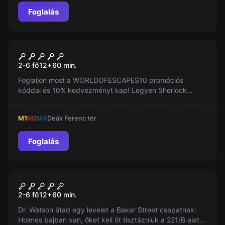
Foglalás
Szabadulószoba
Sherlock - Detektív Sztori
2-6 fő
12
+
60
min.
Foglaljon most a WORLDOFESCAPES10 promóciós
kóddal és 10% kedvezményt kap! Legyen Sherlock
Holmes nyomozó csapatának tagja és segítsen felfedni
egy zeneművész rejtélyes halálának okait. Hajrá
M1
M2
M3
Deák Ferenc tér
detektívek!
Foglalás
Szabadulószoba
Sherlock
2-6 fő
12
+
60
min.
Dr. Watson átad egy levelet a Baker Street csapatnak:
Holmes bajban van, őket kell őt tisztázniuk a 221/B alatti