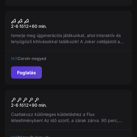
Szabadulószoba
Joker Városa
2-6 fő
12
+
60
min.
Ismerje meg újgenerációs játékunkat, ahol interaktív és
lenyűgöző kihívásokkal találkozik! A Joker cellájástól a
denevérbarlangig, hangeffektekkel és
mozgásérzékelőkkel tarkított kalandban merülhet el. A
M3
Corvin-negyed
végső próbatétel: tárgyalás Jokerrel.
Foglalás
Szabadulószoba
Flux
2-6 fő
12
+
90
min.
Csatlakozz különleges küldetéshez a Flux
létesítményben! Az idő szorít, a zárak zárva. 90 perc,
csapatszellem, logika, ügyesség és jó vezető kellenek a
sikerhez. Készen állsz?