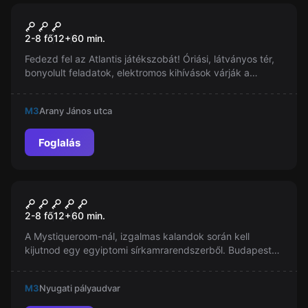
Szabadulószoba
Atlantisz Szoba
2-8 fő
12
+
60
min.
Fedezd fel az Atlantis játékszobát! Óriási, látványos tér,
bonyolult feladatok, elektromos kihívások várják a
játékosokat, akik csak úgy mélyülhetnek el e varázslatos
történetben.
M3
Arany János utca
Foglalás
Szabadulószoba
A Fáraó Sírja
2-8 fő
12
+
60
min.
A Mystiqueroom-nál, izgalmas kalandok során kell
kijutnod egy egyiptomi sírkamrarendszerből. Budapesten
található a legszebb szabadulószoba, ahol egy öreg
régész feljegyzései segítik munkádat!
M3
Nyugati pályaudvar