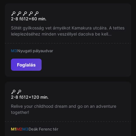
Szabadulószoba
A Sógun Árnyéka
2-8 fő
12
+
60
min.
Sötét gyilkosság vet árnyékot Kamakura utcáira. A tettes
leleplezéséhez minden veszéllyel dacolva be kell
törnötök a sógun házába az éj leple alatt és el kell
hoznotok a gyilkos fegyvert. Toranaga nagyúr számos
M3
Nyugati pályaudvar
kihívással várja a hivatlan vendégeket.Kalandozzatok
igazi japán környezetben Budapest legszebb
szabadulószobájában korabeli díszletek között!
Foglalás
Szabadulószoba
Budapest Treasure Hunt
Új
2-8 fő
12
+
120
min.
Relive your childhood dream and go on an adventure
together!
M1
M2
M3
Deák Ferenc tér