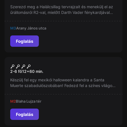
Szerezd meg a Halálcsillag tervrajzait és menekülj el az
űrállomásról R2-val, mielőtt Darth Vader fénykardjával
kellene szembenézned!
M3
Arany János utca
Foglalás
Szabadulószoba
Santa Muerte
Új
2-6 fő
12
+
60
min.
Készülj fel egy mexikói halloween kalandra a Santa
Muerte szabadulószobában! Fedezd fel a színes világot
Frida Kahlo és a Coco stílusában, ahol új generációs
megoldások várnak rád. 60 perced van, hogy kijuss a
M2
Blaha Lujza tér
valóságba, elég bátor vagy hozzá?
Foglalás