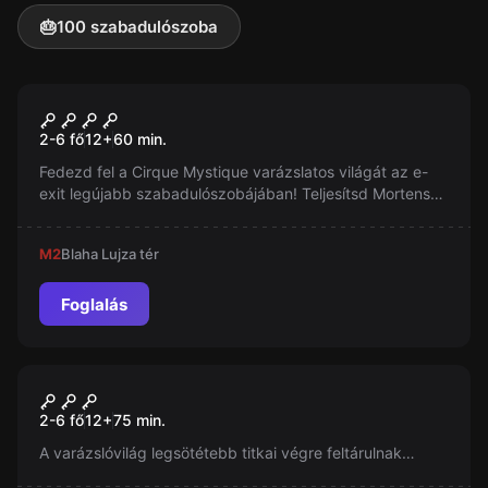
🎂
100 szabadulószoba
Szabadulószoba
Cirque Mystique
Új
2-6 fő
12
+
60
min.
Fedezd fel a Cirque Mystique varázslatos világát az e-
exit legújabb szabadulószobájában! Teljesítsd Mortensen
porondmester kihívásait, és válj a legendás
vándorcirkusz tagjává! Kaland, misztikum és
M2
Blaha Lujza tér
meglepetések várnak rád - csak nálunk találkozhatsz
ilyen élménnyel!
Foglalás
Szabadulószoba
Varázsvilág - A Titkok
Új
2-6 fő
12
+
75
min.
Kamrája
A varázslóvilág legsötétebb titkai végre feltárulnak…