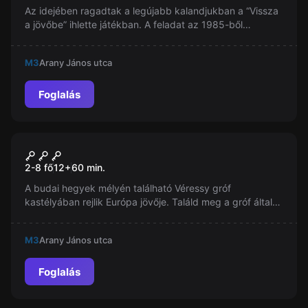
Az idejében ragadtak a legújabb kalandjukban a “Vissza
a jövőbe” ihlette játékban. A feladat az 1985-ből
származó szovjet erőmű reaktorát beindítani mindössze
90 perc alatt. Sikeresen visszatérsz a jelenbe?
M3
Arany János utca
Foglalás
Szabadulószoba
Labirintus kastély
2-8 fő
12
+
60
min.
A budai hegyek mélyén található Véressy gróf
kastélyában rejlik Európa jövője. Találd meg a gróf által
kifejlesztett legerősebb szérumot, és szabadulj ki a
labirintusból. Európa szeme rátok szegeződik...
M3
Arany János utca
Foglalás