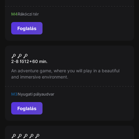
lakásban talált bizonyítékok alapján. Az idő sürget, az
igazságszolgáltatás nem késlekedik!
M4
Rákóczi tér
Foglalás
Szabadulószoba
The Ring
Új
2-8 fő
12
+
60
min.
An adventure game, where you will play in a beautiful
and immersive environment.
M3
Nyugati pályaudvar
Foglalás
Szabadulószoba
Jumanji