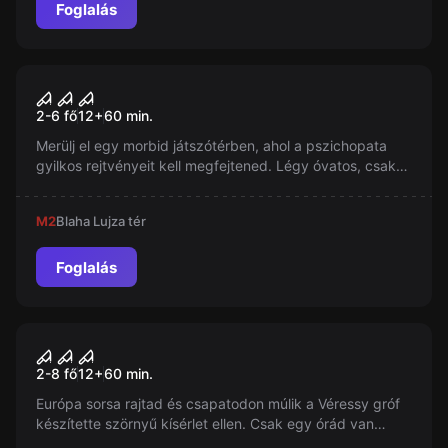
Foglalás
Szabadulószoba
Pszichopata Gyilkos
2-6 fő
12
+
60
min.
Merülj el egy morbid játszótérben, ahol a pszichopata
gyilkos rejtvényeit kell megfejtened. Légy óvatos, csak
egy órád van, hogy kijuss a Gyilkos Csapdájától! Taszítsd
a határokat és szabadulj meg ebből az őrületből!
M2
Blaha Lujza tér
Foglalás
Szabadulószoba
A félelem labirintusa
2-8 fő
12
+
60
min.
Európa sorsa rajtad és csapatodon múlik a Véressy gróf
készítette szörnyű kísérlet ellen. Csak egy órád van
kiszabadulni a labirintus mélyéről hőn áhított vérmintát