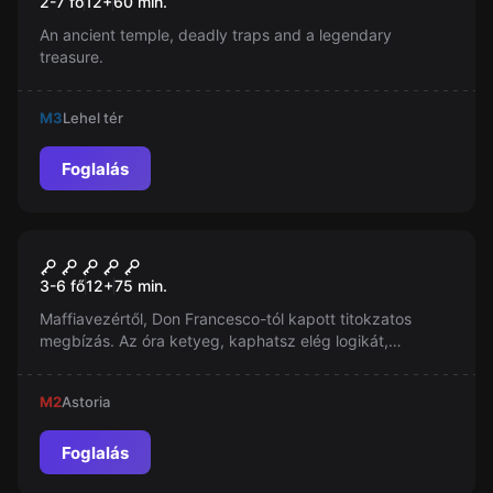
2-7 fő
12
+
60
min.
An ancient temple, deadly traps and a legendary
treasure.
M3
Lehel tér
Foglalás
Szabadulószoba
Maffia Mission
3-6 fő
12
+
75
min.
Maffiavezértől, Don Francesco-tól kapott titokzatos
megbízás. Az óra ketyeg, kaphatsz elég logikát,
leleményességet és ügyességet, hogy teljesítsd a
küldetést, mielőtt a rendőrség odaér?
M2
Astoria
Foglalás