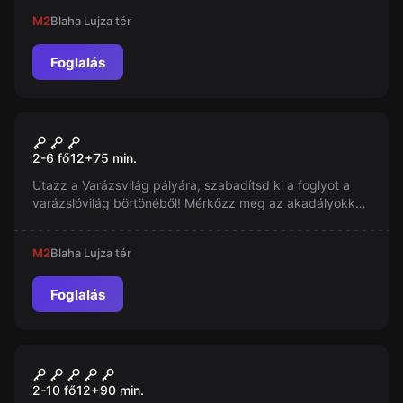
M2
Blaha Lujza tér
Foglalás
Szabadulószoba
Varázsvilág – A
2-6 fő
12
+
75
min.
Varázslóbörtön Foglya
Utazz a Varázsvilág pályára, szabadítsd ki a foglyot a
varázslóvilág börtönéből! Mérkőzz meg az akadályokkal
és az őrökkel egy különleges, izgalmas játékban!
M2
Blaha Lujza tér
Foglalás
Szabadulószoba
Vissza a Jelenbe
2-10 fő
12
+
90
min.