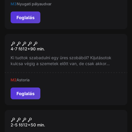
M3
Nyugati pályaudvar
megfejtsétek a tenger mélyének rejtvényeit!
Foglalás
Szabadulószoba
White Mission
4-7 fő
12
+
90
min.
Ki tudtok szabadulni egy üres szobából? Kijutásotok
kulcsa végig a szemetek előtt van, de csak akkor
kaparinthatjátok meg, ha megfejtitek a különös szoba
titkát és felfedezitek, mi mindent rejthet egy üres
M2
Astoria
szoba...
Foglalás
Szabadulószoba
Szabadulószoba 1
Új
2-5 fő
12
+
50
min.