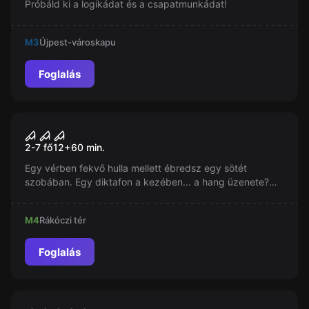
Próbáld ki a logikádat és a csapatmunkádat!
M3
Újpest-városkapu
Foglalás
Szabadulószoba
Fűrész, az Igazi
2-7 fő
12
+
60
min.
Egy vérben fekvő hulla mellett ébredsz egy sötét
szobában. Egy diktafon a kezében... a hang üzenete?
'Egy játékot szeretnék játszani'. Megoldhatod a
feladványokat és megtalálhatod a kivezető utat a
M4
Rákóczi tér
szobából 60 percen belül?
Foglalás
Szabadulószoba