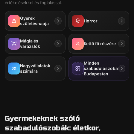
értékelésekkel és foglalással.
Gyerek
Horror
születésnapja
Mágia és
Kettő fő részére
varázslók
Minden
Nagyvállalatok
szabadulószoba
számára
Budapesten
Gyermekeknek szóló
szabadulószobák: életkor,