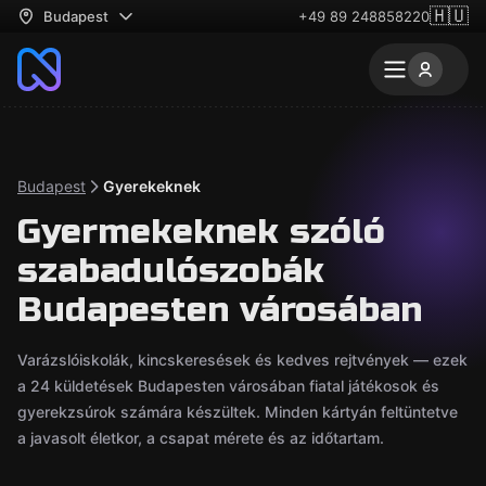
🇭🇺
Budapest
+49 89 248858220
Budapest
Gyerekeknek
Gyermekeknek szóló
szabadulószobák
Budapesten városában
Varázslóiskolák, kincskeresések és kedves rejtvények — ezek
a 24 küldetések Budapesten városában fiatal játékosok és
gyerekzsúrok számára készültek. Minden kártyán feltüntetve
a javasolt életkor, a csapat mérete és az időtartam.