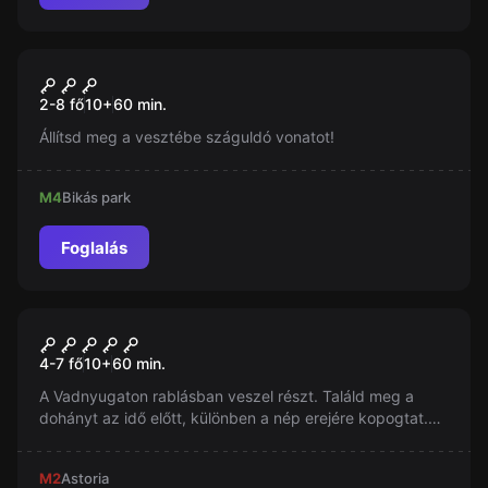
Szabadulószoba
Száguldás a végtelenbe
Új
2-8 fő
10
+
60
min.
Állítsd meg a vesztébe száguldó vonatot!
M4
Bikás park
Foglalás
Szabadulószoba
Nagy Vadnyugati Rablás
4-7 fő
10
+
60
min.
A Vadnyugaton rablásban veszel részt. Találd meg a
dohányt az idő előtt, különben a nép erejére kopogtat.
Egy óra a tiéd, de ha lassú vagy ... vadnyugati
szabadulószoba vár!
M2
Astoria