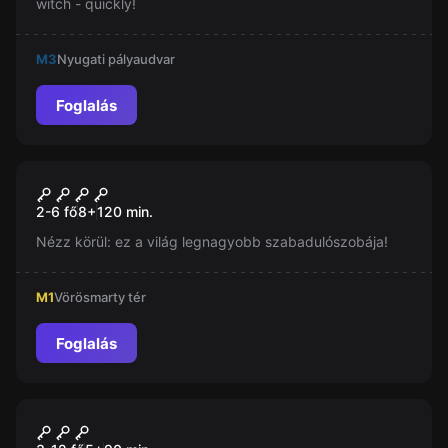
witch - quickly!
M3
Nyugati pályaudvar
Foglalás
Szabadulószoba
Szabadulók Rendje - A
Új
2-6 fő
8
+
120
min.
Beavatás
Nézz körül: ez a világ legnagyobb szabadulószobája!
M1
Vörösmarty tér
Foglalás
Szabadulószoba
A Varázsló Birodalma
Új