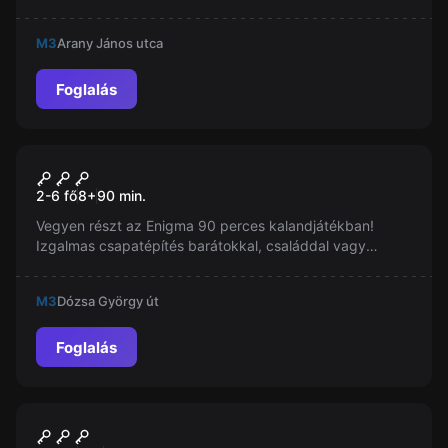
és ki tudtok jutni a Mágikus Kastélyból? Tündér, Varázsló
és Bűvész segítségetekre lesznek ebben a küldetésben.
M3
Arany János utca
Foglalás
Szabadulószoba
Enigma
2-6 fő
8
+
90
min.
Vegyen részt az Enigma 90 perces kalandjátékban!
Izgalmas csapatépítés barátokkal, családdal vagy
munkatársakkal. Logika, ügyesség és csapatmunka
szükséges a győzelemhez.
M3
Dózsa György út
Foglalás
Szabadulószoba
Bottal üthetjük a nyomát!
Új