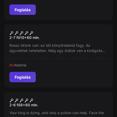
Foglalás
Szabadulószoba
Rácsok Mögött
2-7 fő
10
+
60
min.
Rossz hírünk van: az idő könyörtelenül fogy. Az
ügyvédtek tehetetlen. Még egy órátok van a kivégzés
előtt. Ez egy börtön szabadulószoba.
M2
Astoria
Foglalás
Szabadulószoba
The Witch
Új
2-6 fő
6
+
60
min.
Your king is dying, and only a potion can help. Face the