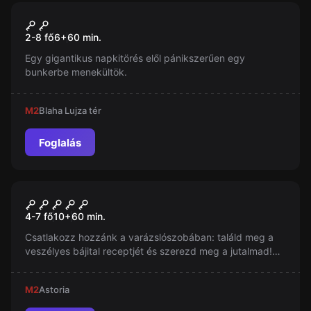
Szabadulószoba
Zero Level Energy
Új
2-8 fő
6
+
60
min.
Egy gigantikus napkitörés elől pánikszerűen egy
bunkerbe menekültök.
M2
Blaha Lujza tér
Foglalás
Szabadulószoba
Máguspróba
4-7 fő
10
+
60
min.
Csatlakozz hozzánk a varázslószobában: találd meg a
veszélyes bájital receptjét és szerezd meg a jutalmad!
Ha szereted a Harry Potter világát, ez a szobád!
M2
Astoria