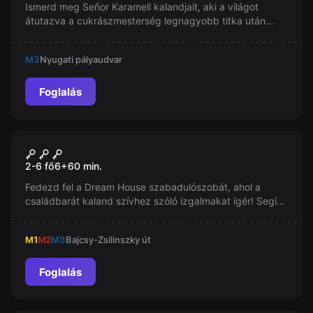
Ismerd meg Señor Karamell kalandjait, aki a világot
átutazva a cukrászmesterség legnagyobb titka után
kutat! Segítőivel, Kotyvasz és Lilián, a legendás "güminó"
receptjét próbálják megtalálni. Vajon végül sikerül
M3
Nyugati pályaudvar
megfejteniük a rejtélyt?
Foglalás
Szabadulószoba
Dream House
Új
2-6 fő
6
+
60
min.
Fedezd fel a Dream House szabadulószobát, ahol a
családbarát kaland szívhez szóló izgalmakat ígér! Segíts
megtalálni Taffyt, a kedves kutyát, mielőtt az ünnepség
elkezdődik. Rejtvények, titkok és meglepetések várnak
M1
M2
M3
Bajcsy-Zsilinszky út
rád ebben a varázslatos élményben!
Foglalás