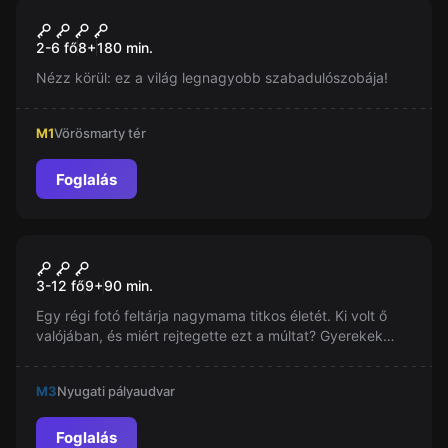
Szabadulószoba
Szabadulók Rendje - A
Új
2-6 fő
8
+
180
min.
Beavatás
Nézz körül: ez a világ legnagyobb szabadulószobája!
M1
Vörösmarty tér
Foglalás
Szabadulószoba
Rejtély A Múltból
Új
3-12 fő
9
+
90
min.
Egy régi fotó feltárja nagymama titkos életét. Ki volt ő
valójában, és miért rejtegette ezt a múltat? Gyerekek
fedezhetnek fel történelmi rejtélyeket és segíthetnek
megőrizni a család jövőjét. Kaland, logika és meglepő
M3
Nyugati pályaudvar
felfedezések várnak rád ebben az izgalmas
nyomozásban.
Foglalás