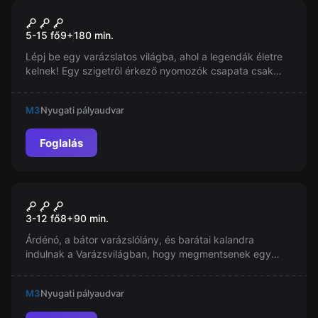
Szabadulószoba
Sziget
Új
5-15 fő
9
+
180
min.
Lépj be egy varázslatos világba, ahol a legendák életre
kelnek! Egy szigetről érkező nyomozók csapata csak
rátok számíthat a birodalom rendjének visszaállításában.
Készen álltok megoldani a titkokat és részt venni egy
M3
Nyugati pályaudvar
izgalmas kültéri kalandjátékban?
Foglalás
Szabadulószoba
Szabadítás A Varázsvilágból
Új
3-12 fő
8
+
90
min.
Árdénó, a bátor varázslólány, és barátai kalandra
indulnak a Varázsvilágban, hogy megmentsenek egy
fogságba esett kislányt Banya gonosz terveitől. Csak a
gyerekek különleges képességei segíthetnek ebben a
M3
Nyugati pályaudvar
kihívásban.