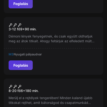
Foglalás
Szabadulószoba
Ősi Átok
Új
3-12 fő
9
+
90
min.
Démoni lények fenyegetnek, és csak együtt oldhatjuk
meg az átok titkait. Ahogy feltárjuk az elfeledett múlt
jeleit, különleges szertartásra találunk. Misztikum és
bátorság, valóság és fikció. Készen állsz a nyomozásra?
M3
Nyugati pályaudvar
Vár rátok a kihívás!
Foglalás
Szabadulószoba
A Nyomozóhajó
Új
8-20 fő
6
+
180
min.
Merülj el a rejtélyek tengerében! Minden kaland újabb
titkokat rejthet, amit bátorságod és csapatmunkád