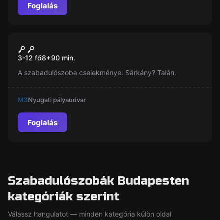
Foglalás
Szabadulószoba
Sárkánytalány
Új
3-12 fő
8
+
90
min.
Szabadulószoba Budapest
A szabadulószoba cselekménye: Sárkány? Talán.
M3
Nyugati pályaudvar
Foglalás
Szabadulószobák Budapesten
kategóriák szerint
Válassz hangulatot — minden kategória külön oldal