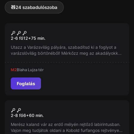
🧸
24 szabadulószoba
Szabadulószoba
Varázsvilág – A
2-6 fő
12
+
75
min.
Varázslóbörtön Foglya
Utazz a Varázsvilág pályára, szabadítsd ki a foglyot a
varázslóvilág börtönéből! Mérkőzz meg az akadályokkal
és az őrökkel egy különleges, izgalmas játékban!
M2
Blaha Lujza tér
Foglalás
Szabadulószoba
Mágikus Kastély
2-8 fő
6
+
60
min.
Merész kaland vár az erdő mélyén rejtőző labirintusban.
Vajon meg tudjátok oldani a Kobold furfangos rejtvényeit