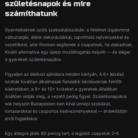
születésnapok és mire
számíthatunk
Gyermekeknek szóló szabadulószobák: a félelmet izgalommá
változtatják, élénk dekorációkkal, tapintható rejtvényekkel és
vezetőkkel, akik finoman segítenek a csapatnak, ha elakadnak.
Kiváló alternatíva egy újabb mozilátogatás helyett — és sláger
a gyerekek születésnapjára.
Figyeljen az életkori ajánlásra minden kártyán. A 6+ jelzésű
szobák kiválóan alkalmasak fiatalabb iskolásoknak felnőtt
kíséretében; a 8+ és 10+ kvízeket a gyerekek általában
önállóan oldják meg, a vezető pedig figyel. Születésnapokra
sok helyszín Budapesten-ben kínál ünnepi szobákat,
tortasarokkal és csoportos kedvezményekkel — érdeklődjön
erről foglaláskor.
Egy átlagos játék 60 percig tart; a legjobb csapatok 2–6