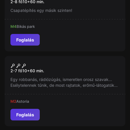
2-8 fő
10
+
60
min.
Csapatépítés egy másik szinten!
M4
Bikás park
Foglalás
Szabadulószoba
Csernobil
2-7 fő
10
+
60
min.
Egy robbanás, rádiózúgás, ismeretlen orosz szavak...
Esélytelennek tűnik, de most rajtatok, erőmű-látogatókon
múlik, hogy megmentitek-e fél Európa sorsát.
M2
Astoria
Foglalás