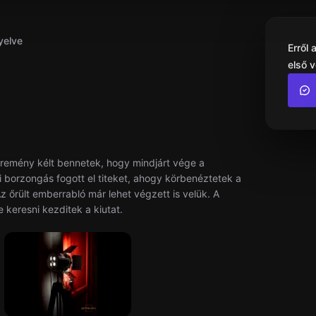
yelve
Erről
első 
ú remény kélt bennetek, hogy mindjárt vége a
 borzongás fogott el titeket, ahogy körbenéztetek a
 őrült emberrabló már lehet végzett is velük. A
 keresni kezditek a kiutat.