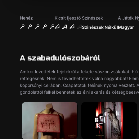
Nehéz
Kicsit Ijesztő
Színészek
A Játék N
Szinészek Nélkül
Magyar
A szabadulószobáról
Amikor levettétek fejetekről a fekete vászon zsákokat, hi
rettegésnek. Nem is tévedhettetek volna nagyobbat! Elemi
koporsónyi cellában. Csapatotok felének nyoma veszett. Az
gondolattól felkél bennetek az élni akarás és kétségbeesve