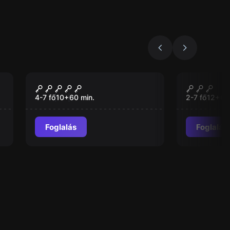
Szabadulószoba
Szabadulós
Nagy Vadnyugati
Zárt Osz
Rablás
4-7 fő
10
+
60
min.
2-7 fő
12
+
60
Foglalás
Foglalás