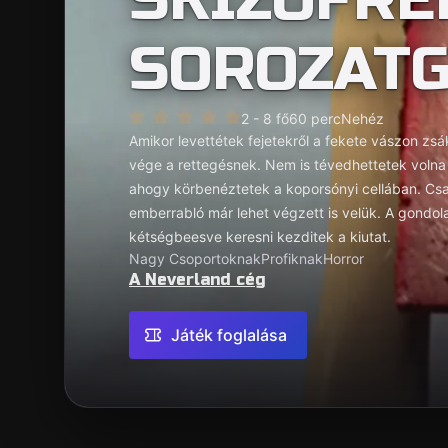
SOROZATG
2 - 8 fő
60 perc
Nehéz
Amikor levettétek fejetekről a fekete vászon zs
vége a rettegésnek. Nem is tévedhettetek volna 
ahogy körbenéztetek a koporsónyi cellában. Csa
emberrabló már lehet végzett is velük. A gondola
kétségbeesve keresni kezditek a kiutat.
Nagy Csoportoknak
Profiknak
Horror
A Neverland cég
Játék foglalása