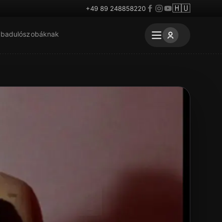
🇭🇺
+49 89 248858220
badulószobáknak