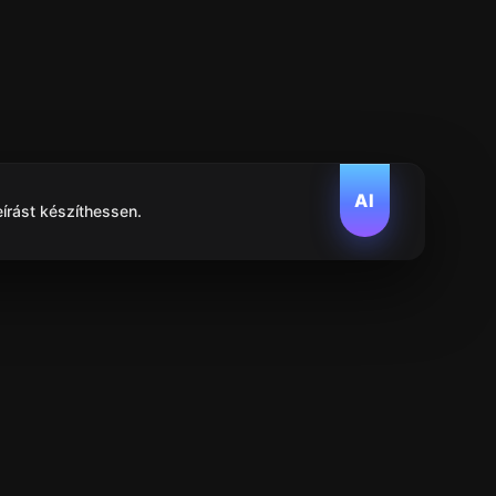
AI
eírást készíthessen.