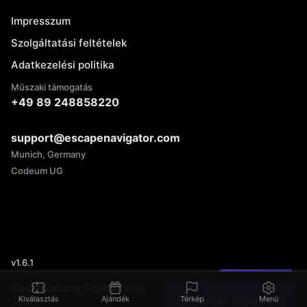
Impresszum
Szolgáltatási feltételek
Adatkezelési politika
Műszaki támogatás
+49 89 248858220
support@escapenavigator.com
Munich, Germany
Codeum UG
v
1.6.1
Hibát talált?
Kalózbarlang Szabadulós
Játék foglalása
Játék
Kiválasztás
Ajándék
Térkép
Menü