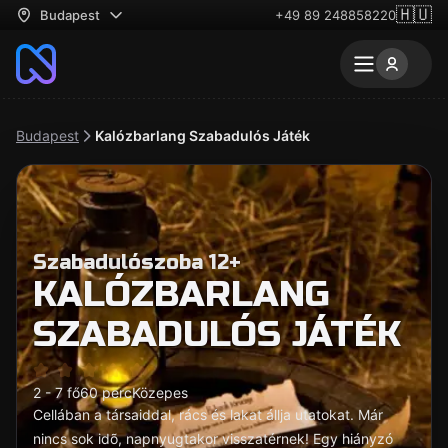
🇭🇺
Budapest
+49 89 248858220
Budapest
Kalózbarlang Szabadulós Játék
Szabadulószoba 12+
KALÓZBARLANG
SZABADULÓS JÁTÉK
2 - 7 fő
60 perc
Közepes
Cellában a társaiddal, rács és lakat állja utatokat. Már
nincs sok idõ, napnyugtakor visszatérnek! Egy hiányzó