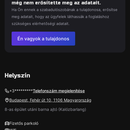
még nem erősítette meg az adatait.
Ha Ön ennek a szabadulószobának a tulajdonosa, erősítse
meg adatait, hogy az ügyfelek láthassák a foglaláshoz
szükséges elérhetőségi adatait.
Én vagyok a tulajdonos
Helyszín
+3*********
Telefonszám megjelenítése
Budapest, Fehér út 10, 1106 Magyarország
8-as épület utáni barna ajtó (Kalózbarlang)
Fizetős parkoló