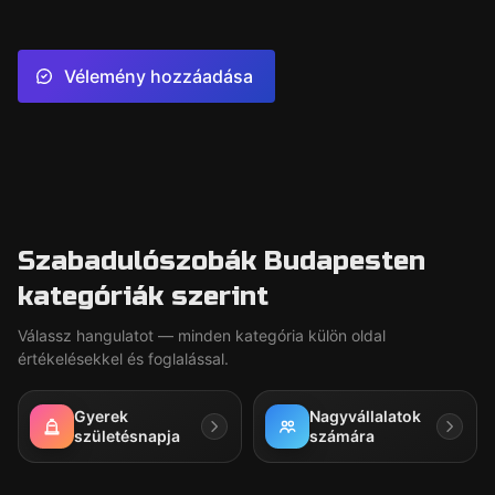
Vélemény hozzáadása
Szabadulószobák Budapesten
kategóriák szerint
Válassz hangulatot — minden kategória külön oldal
értékelésekkel és foglalással.
Gyerek
Nagyvállalatok
születésnapja
számára