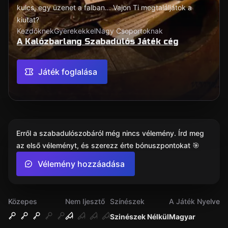
kulcs, egy üzenet a falban... Vajon Ti megtaláljátok a
kiutat?
Kezdőknek
Gyerekekkel
Nagy Csoportoknak
A Kalózbarlang Szabadulós Játék cég
Játék foglalása
Erről a szabadulószobáról még nincs vélemény. Írd meg
az első véleményt, és szerezz érte bónuszpontokat 🎯
Vélemény hozzáadása
Közepes
Nem Ijesztő
Színészek
A Játék Nyelve
Szinészek Nélkül
Magyar