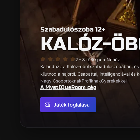
Szabadulószoba 12+
KALÓZ-ÖB
2 - 8 fő
60 perc
Nehéz
Kalandozz a Kalóz-öböl szabadulószobában, és tal
kijutnod a hajóról. Csapattal, intelligenciával és
Nagy Csoportoknak
Profiknak
Gyerekekkel
A MystIQueRoom cég
Játék foglalása