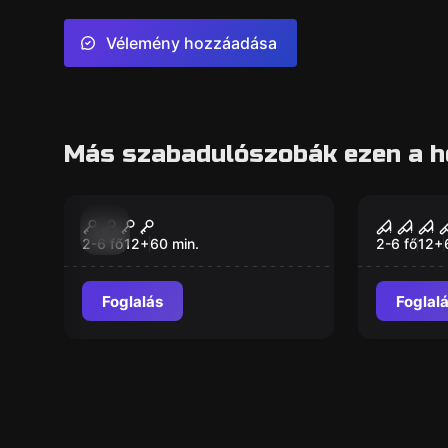
Vélemény hozzáadása
Más szabadulószobák ezen a h
Szabadulószoba
Szabaduló
Pirate Bay
Zombie
Új
Új
2-6 fő
12
+
60
min.
2-6 fő
12
+
Foglalás
Foglal