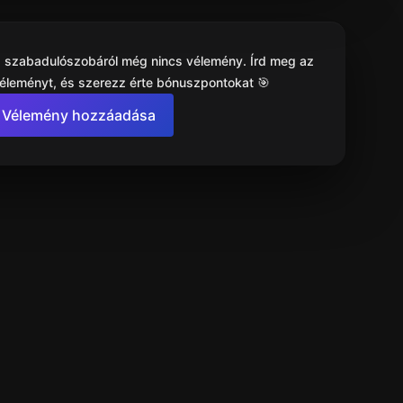
 a szabadulószobáról még nincs vélemény. Írd meg az
véleményt, és szerezz érte bónuszpontokat 🎯
Vélemény hozzáadása