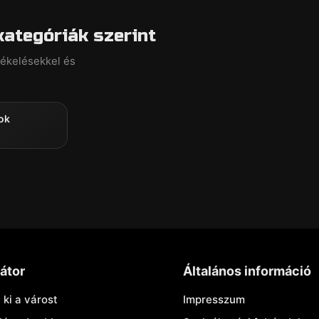
ategóriák szerint
tékelésekkel és
ok
átor
Általános információ
 ki a várost
Impresszum