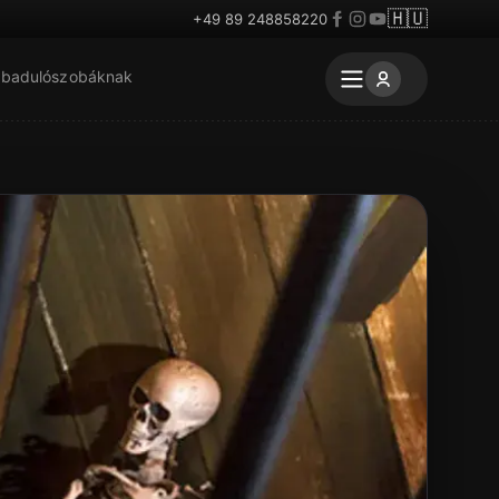
🇭🇺
+49 89 248858220
badulószobáknak