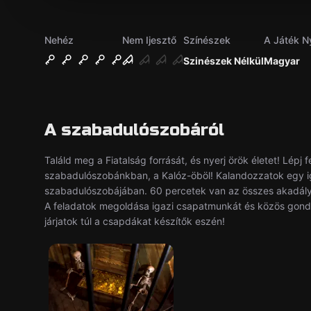
Nehéz
Nem Ijesztő
Színészek
A Játék N
Szinészek Nélkül
Magyar
A szabadulószobáról
Találd meg a Fiatalság forrását, és nyerj örök életet! Lépj 
szabadulószobánkban, a Kalóz-öböl! Kalandozzatok egy i
szabadulószobájában. 60 percetek van az összes akadály l
A feladatok megoldása igazi csapatmunkát és közös gondol
járjatok túl a csapdákat készítők eszén!