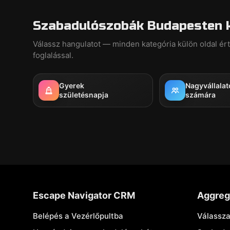
Szabadulószobák Budapesten k
Válassz hangulatot — minden kategória külön oldal ér
foglalással.
Gyerek
Nagyvállalat
születésnapja
számára
Escape Navigator CRM
Aggreg
Belépés a Vezérlőpultba
Válassza