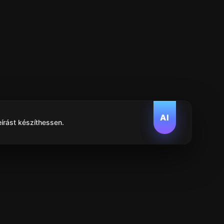
AI
eírást készíthessen.