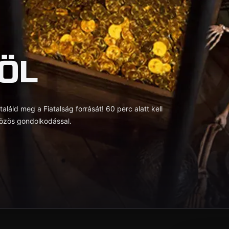
ÖL
áld meg a Fiatalság forrását! 60 perc alatt kell
 közös gondolkodással.