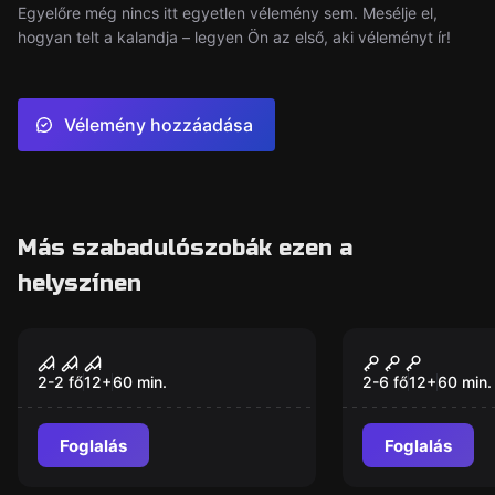
Egyelőre még nincs itt egyetlen vélemény sem. Mesélje el,
hogyan telt a kalandja – legyen Ön az első, aki véleményt ír!
Vélemény hozzáadása
Más szabadulószobák ezen a
helyszínen
Szabadulószoba
Szabadulószoba
Élve Eltemetés
Japan
Új
2-2 fő
12
+
60
min.
2-6 fő
12
+
60
min.
Foglalás
Foglalás