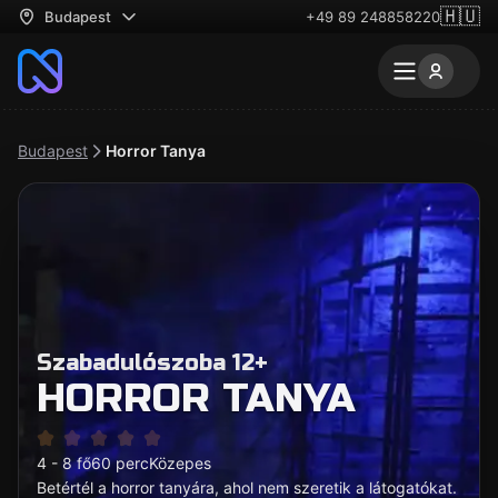
🇭🇺
Budapest
+49 89 248858220
Budapest
Horror Tanya
Szabadulószoba 12+
HORROR TANYA
4 - 8 fő
60 perc
Közepes
Betértél a horror tanyára, ahol nem szeretik a látogatókat.