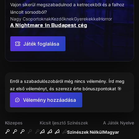
Vajon sikerül megszabadulnod a ketrecekből és a falhoz
láncolt sorsodból?
Nagy Csoportoknak
Kezdőknek
Gyerekekkel
Horror
A Nightmare in Budapest cég
Játék foglalása
Erről a szabadulószobáról még nincs vélemény. Írd meg
az első véleményt, és szerezz érte bónuszpontokat 🎯
Vélemény hozzáadása
Közepes
Kicsit Ijesztő
Színészek
A Játék Nyelve
Szinészek Nélkül
Magyar