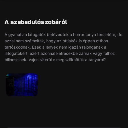
A szabadulószobáról
A gyanútlan látogatók betévedtek a horror tanya területére, de
azzal nem számoltak, hogy az ottlakók is éppen otthon
tartózkodnak. Ezek a lények nem igazán rajonganak a
látogatókért, ezért azonnal ketrecekbe zárnak vagy falhoz
bilincselnek. Vajon sikerül e megszöknötök a tanyáról?