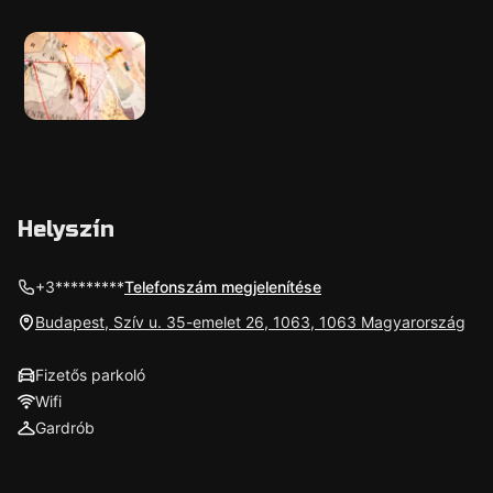
Helyszín
+3*********
Telefonszám megjelenítése
Budapest, Szív u. 35-emelet 26, 1063, 1063 Magyarország
Fizetős parkoló
Wifi
Gardrób