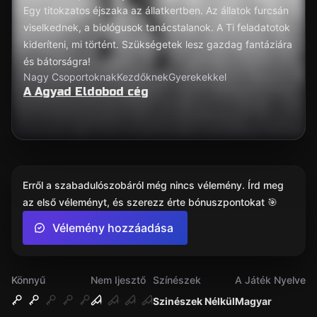
Egy titokzatos éjszaka az állatkertben. Az állatok furcsán
viselkednek, a biológusok tanácstalanok. A Ti feladatotok
kideríteni, mi történt. Szükségetek lesz gazdag fantáziára
és bátorságra!
Nagy Csoportoknak
Kezdőknek
Gyerekekkel
A Agyad Eldobod cég
Erről a szabadulószobáról még nincs vélemény. Írd meg
az első véleményt, és szerezz érte bónuszpontokat 🎯
Vélemény hozzáadása
Könnyű
Nem Ijesztő
Színészek
A Játék Nyelve
Szinészek Nélkül
Magyar