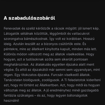
A szabadulószobáról
Fenevadak és szelíd kérődzők a rácsok mögött: jól ismert kép.
Látogatók sétálnak közöttük, léggömböt és vattacukrot
szorongatva bámészkodnak. Így volt ez korábban. Hosszú
ideig. Azután leszállt az a bizonyos csütörtök este. És
péntekre, mire az állatkert kinyitotta kapuit, minden más lett.
Különös módon változott meg az állatok viselkedése. Hogy
hogyan, azt a tudósoknak azóta sem sikerült pontosan
meghatározniuk. Az átalakulás egyetlen éjszaka alatt ment
végbe. És attól az éjszakától már semmi sem ugyanolyan, mint
régen. Egy titokzatos éjszaka. Furcsán viselkedő állatok.
Tanácstalan biológusok, zoológusok. A Ti feladatotok kideríteni
azt, hogy mi történt az Állatkertben. Azt, hogy mitől és hogyan
változtak meg az állatok. A jó eredményhez minél gazdagabb
fantázia szükséges – és az, hogy legyen bátorságotok
használni!