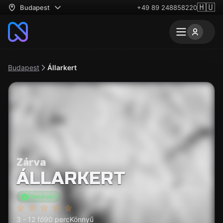
🇭🇺
Budapest
+49 89 248858220
Budapest
Állarkert
Zárva
ÁLLARKERT
Ellenőrzött
3 - 12 fő
90 perc
Könnyű