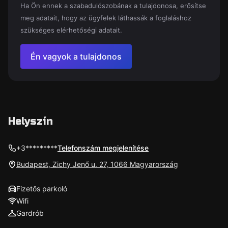
Ha Ön ennek a szabadulószobának a tulajdonosa, erősítse
meg adatait, hogy az ügyfelek láthassák a foglaláshoz
szükséges elérhetőségi adatait.
Én vagyok a tulajdonos
Helyszín
+3*********
Telefonszám megjelenítése
Budapest, Zichy Jenő u. 27, 1066 Magyarország
Fizetős parkoló
Wifi
Gardrób