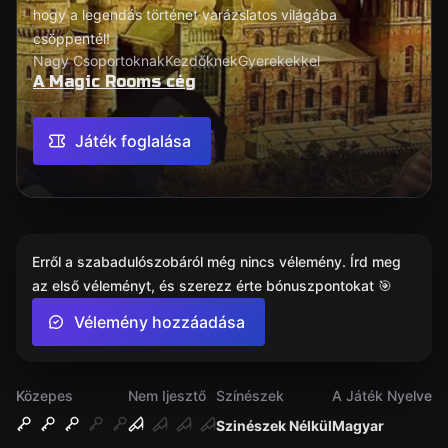
hogy a legendás történet varázslatos világába
csöppentél!
Nagy Csoportoknak
Kezdőknek
Gyerekekkel
A Magic Rooms cég
Játék foglalása
Erről a szabadulószobáról még nincs vélemény. Írd meg
az első véleményt, és szerezz érte bónuszpontokat 🎯
Vélemény hozzáadása
Közepes
Nem Ijesztő
Színészek
A Játék Nyelve
Szinészek Nélkül
Magyar