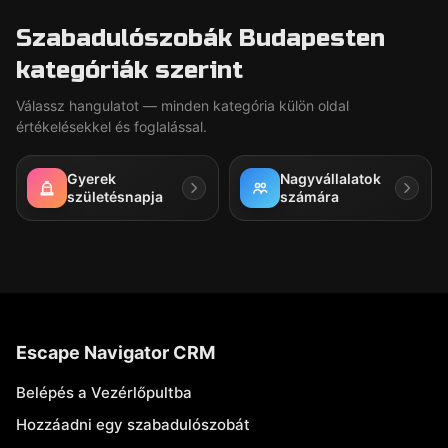
Szabadulószobák Budapesten
kategóriák szerint
Válassz hangulatot — minden kategória külön oldal
értékelésekkel és foglalással.
Gyerek
Nagyvállalatok
születésnapja
számára
Escape Navigator CRM
Belépés a Vezérlőpultba
Hozzáadni egy szabadulószobát