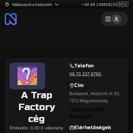
🇭🇺
Válassza ki a helyszínt
+49 89 248858220
Telefon
06 70 237 6760
Cím
A Trap
Budapest, Központi út 35,
1212 Magyarország
Factory
Szabadulószobák
cég
Budapesten
Elérhetőségek
Értékelés: 0.00 0 vélemény