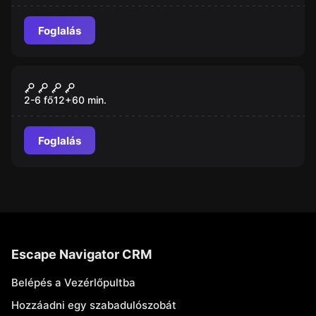
Foglalás
Szabadulószoba
A Nagy Rablás
Új
2-6 fő
12
+
60
min.
Foglalás
Escape Navigator CRM
Belépés a Vezérlőpultba
Hozzáadni egy szabadulószobát