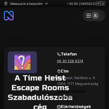
🇭🇺
Válassza ki a helyszínt
+49 89 248858220
Telefon
06 30 528 9374
Cím
A Time Heist
Budapest, Kékliliom u. 5-
1094, 1171 Magyarország
Escape Rooms
Szabadulószobák
Szabadulószoba
Budapesten
cég
Elérhetőségek