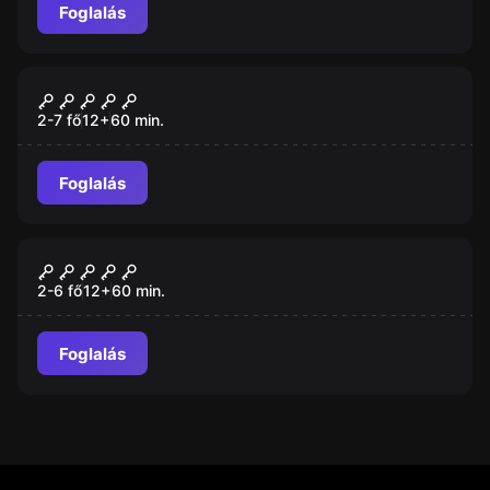
Foglalás
Szabadulószoba
Harc a Trónért
2-7 fő
12
+
60
min.
Foglalás
Szabadulószoba
Bosszúállók Szabadulószoba
2-6 fő
12
+
60
min.
Foglalás