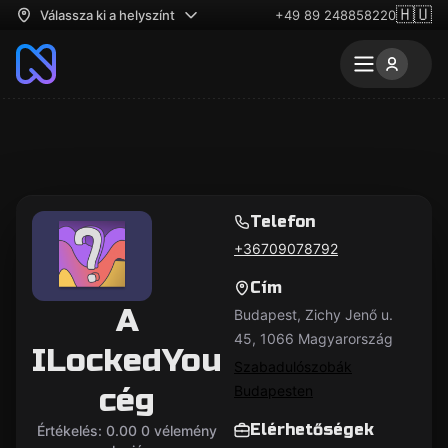
🇭🇺
Válassza ki a helyszínt
+49 89 248858220
Telefon
+36709078792
Cím
A
Budapest, Zichy Jenő u.
45, 1066 Magyarország
ILockedYou
Szabadulószobák
cég
Budapesten
Elérhetőségek
Értékelés: 0.00 0 vélemény