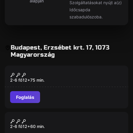
alapján
Szolgáltatásokat nyújt a(z)
Időcsapda
szabadulószoba.
Budapest, Erzsébet krt. 17, 1073
Magyarország
Szabadulószoba
Magic Episode 2
Új
2-6 fő
12
+
75
min.
Foglalás
Szabadulószoba
Magic Episode 1
Új
2-6 fő
12
+
60
min.