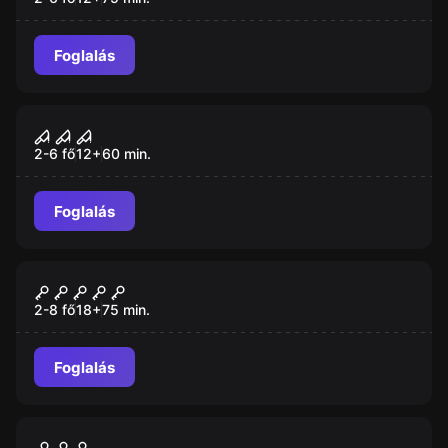
Foglalás
Szabadulószoba
Pszichopata Gyilkos
2-6 fő
12
+
60
min.
Foglalás
Szabadulószoba
CSI Budapest – A hentes
2-8 fő
18
+
75
min.
Foglalás
Szabadulószoba
Csernobil Csapdája