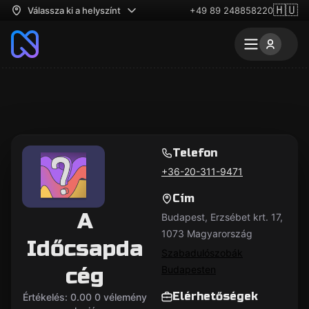
🇭🇺
Válassza ki a helyszínt
+49 89 248858220
Telefon
+36-20-311-9471
Cím
A
Budapest, Erzsébet krt. 17,
1073 Magyarország
Időcsapda
Szabadulószobák
cég
Budapesten
Elérhetőségek
Értékelés: 0.00 0 vélemény