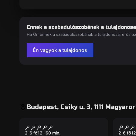
Ennek a szabadulószobának a tulajdonosa
Ha Ön ennek a szabadulószobának a tulajdonosa, erősítse
Én vagyok a tulajdonos
Budapest, Csíky u. 3, 1111 Magyaro
Szabadulószoba
Szabadu
Museum Heist
Deat
Új
2-6 fő
12
+
60
min.
2-6 fő
12