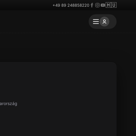
🇭🇺
+49 89 248858220
yarország