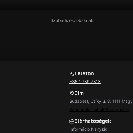
Szabadulószobáknak
Telefon
+36 1 789 7813
Cím
Budapest, Csíky u. 3, 1111 Mag
Szabadulószobák Budapesten
Elérhetőségek
Információ hiányzik