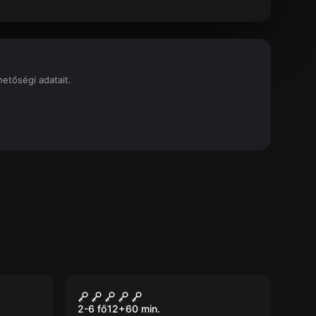
etőségi adatait.
Szabadulószoba
ico
Ski House 51
2-6 fő
12
+
60
min.