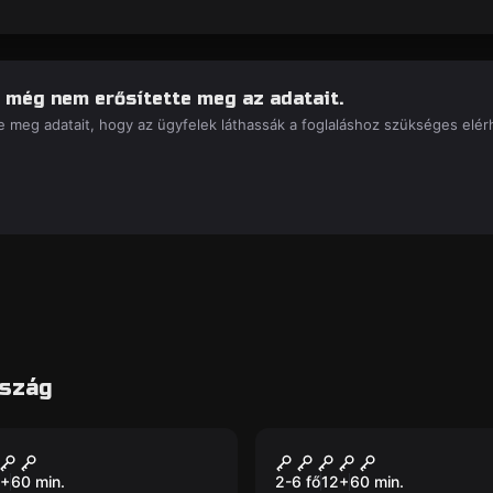
 még nem erősítette meg az adatait.
 meg adatait, hogy az ügyfelek láthassák a foglaláshoz szükséges elérh
rszág
lószoba
Szabadulószoba
h Row
Imprisoned in Mex
+
60
min.
2-6 fő
12
+
60
min.