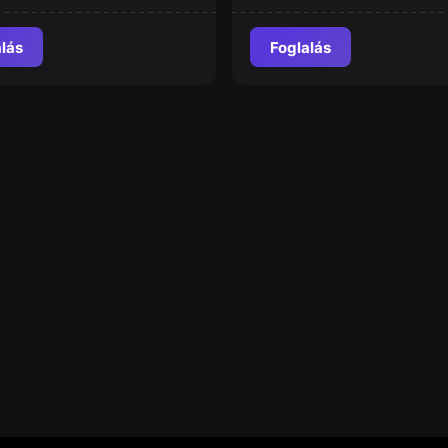
alás
Foglalás