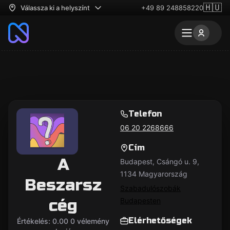
🇭🇺
Válassza ki a helyszínt
+49 89 248858220
Telefon
06 20 2268666
Cím
A
Budapest, Csángó u. 9,
1134 Magyarország
Beszarsz
Szabadulószobák
cég
Budapesten
Elérhetőségek
Értékelés: 0.00 0 vélemény