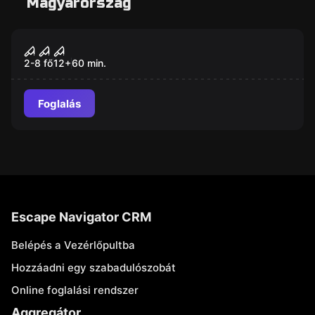
Magyarország
Szabadulószoba
Beszarsz
2-8 fő
12
+
60
min.
Foglalás
Escape Navigator CRM
Belépés a Vezérlőpultba
Hozzáadni egy szabadulószobát
Online foglalási rendszer
Aggregátor