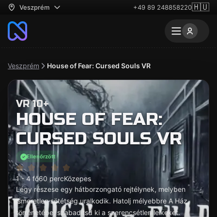
🇭🇺
Veszprém
+49 89 248858220
Veszprém
House of Fear: Cursed Souls VR
VR 10+
HOUSE OF FEAR:
CURSED SOULS VR
Ellenőrzött
1 - 4 fő
60 perc
Közepes
Légy részese egy hátborzongató rejtélynek, melyben
ismeretlen sötétség uralkodik. Hatolj mélyebbre A Ház
történetébe, szabadítsd ki a szerencsétlen lelkeket.