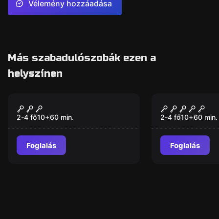
Vélemény hozzáadása
Más szabadulószobák ezen a
helyszínen
VR
VR
Jungle Quest VR
The Prison
2-4 fő
10
+
60
min.
2-4 fő
10
+
60
min.
Foglalás
Foglalás