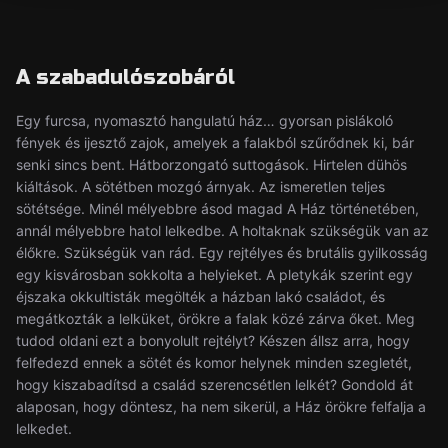
A szabadulószobáról
Egy furcsa, nyomasztó hangulatú ház… gyorsan pislákoló
fények és ijesztő zajok, amelyek a falakból szűrődnek ki, bár
senki sincs bent. Hátborzongató suttogások. Hirtelen dühös
kiáltások. A sötétben mozgó árnyak. Az ismeretlen teljes
sötétsége. Minél mélyebbre ásod magad A Ház történetében,
annál mélyebbre hatol lelkedbe. A holtaknak szükségük van az
élőkre. Szükségük van rád. Egy rejtélyes és brutális gyilkosság
egy kisvárosban sokkolta a helyieket. A pletykák szerint egy
éjszaka okkultisták megölték a házban lakó családot, és
megátkozták a lelküket, örökre a falak közé zárva őket. Meg
tudod oldani ezt a bonyolult rejtélyt? Készen állsz arra, hogy
felfedezd ennek a sötét és komor helynek minden szegletét,
hogy kiszabadítsd a család szerencsétlen lelkét? Gondold át
alaposan, hogy döntesz, ha nem sikerül, a Ház örökre felfalja a
lelkedet.