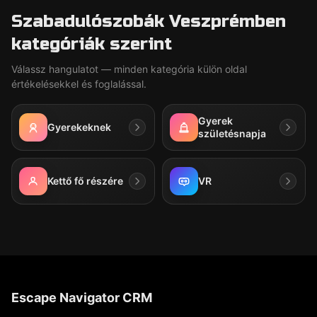
Szabadulószobák Veszprémben
kategóriák szerint
Válassz hangulatot — minden kategória külön oldal
értékelésekkel és foglalással.
Gyerek
Gyerekeknek
születésnapja
Kettő fő részére
VR
Escape Navigator CRM