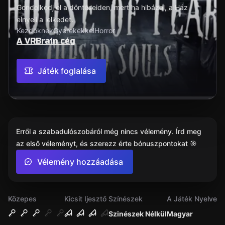
Gondolkodj el a döntéseiden, mert ha hibázol, a Ház
elnyeli a lelkedet.
Kezdőknek
Gyerekekkel
Horror
A VRBrain cég
Játék foglalása
Erről a szabadulószobáról még nincs vélemény. Írd meg
az első véleményt, és szerezz érte bónuszpontokat 🎯
Vélemény hozzáadása
Közepes
Kicsit Ijesztő
Színészek
A Játék Nyelve
Szinészek Nélkül
Magyar