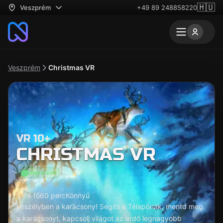
🇭🇺
Veszprém
+49 89 248858220
Veszprém
Christmas VR
VR 10+
CHRISTMAS VR
Ellenőrzött
1 - 4 fő
60 perc
Könnyű
Veszélyben a karácsony! Segíts a Télapónak, mentd meg
a karácsonyt, kapcsolj világot az erdő legnagyobb