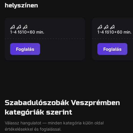
helyszínen
VR
VR
House of Fear: Cursed
Sanctum V
Souls VR
1-4 fő
10
+
60
min.
1-4 fő
10
+
60
min.
Foglalás
Foglalás
Szabadulószobák Veszprémben
kategóriák szerint
Válassz hangulatot — minden kategória külön oldal
értékelésekkel és foglalással.