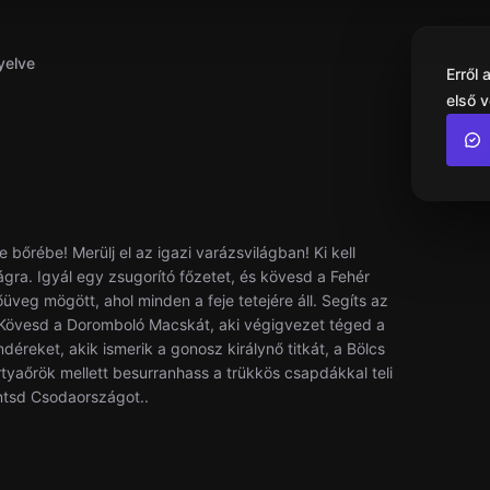
yelve
Erről
első 
bőrébe! Merülj el az igazi varázsvilágban! Ki kell
zágra. Igyál egy zsugorító főzetet, és kövesd a Fehér
őüveg mögött, ahol minden a feje tetejére áll. Segíts az
. Kövesd a Doromboló Macskát, aki végigvezet téged a
éreket, akik ismerik a gonosz királynő titkát, a Bölcs
tyaőrök mellett besurranhass a trükkös csapdákkal teli
ntsd Csodaországot..