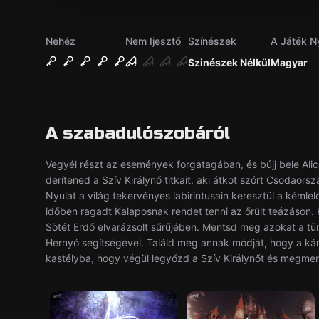
Nehéz
Nem Ijesztő
Színészek
A Játék N
Szinészek Nélkül
Magyar
A szabadulószobáról
Vegyél részt az események forgatagában, és bújj bele Alice 
derítened a Szív Királynő titkait, aki átkot szórt Csodaors
Nyulat a világ tekervényes labirintusain keresztül a kémlel
időben ragadt Kalaposnak rendet tenni az őrült teázáson
Sötét Erdő elvarázsolt sűrűjében. Mentsd meg azokat a tünd
Hernyó segítségével. Találd meg annak módját, hogy a kár
kastélyba, hogy végül legyőzd a Szív Királynőt és megme