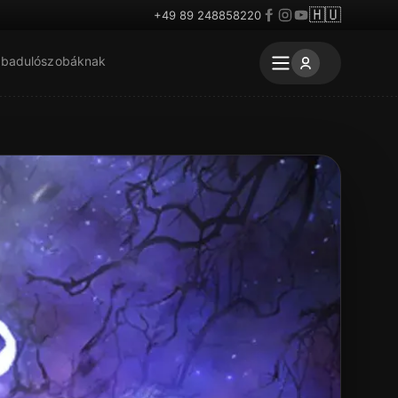
🇭🇺
+49 89 248858220
badulószobáknak