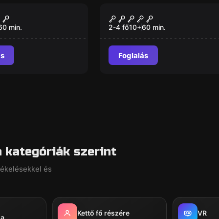
VR
ison VR
Cyberpunk VR
60
min.
2-4 fő
10
+
60
min.
ás
Foglalás
kategóriák szerint
tékelésekkel és
Kettő fő részére
VR
ja