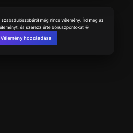
 a szabadulószobáról még nincs vélemény. Írd meg az
véleményt, és szerezz érte bónuszpontokat 🎯
Vélemény hozzáadása