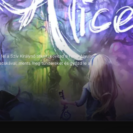
fel a Szív Királynő titkait, kövesd a Fehér Nyulat
acskával, ments meg tündéreket és győzd le a