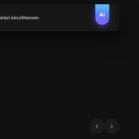
AI
eírást készíthessen.