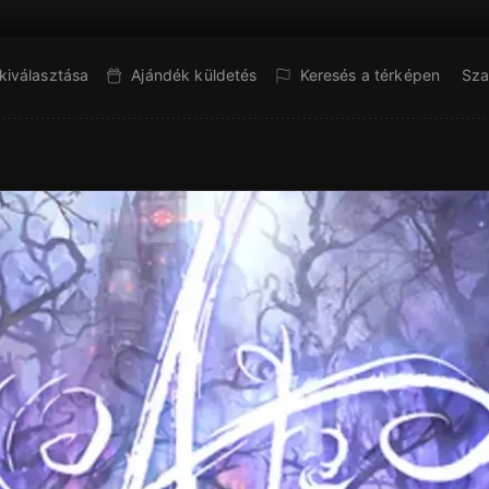
kiválasztása
Ajándék küldetés
Keresés a térképen
Sza