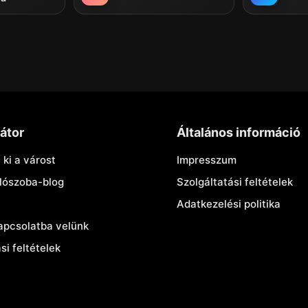
átor
Általános információ
 ki a várost
Impresszum
lószoba-blog
Szolgáltatási feltételek
Adatkezelési politika
apcsolatba velünk
i feltételek