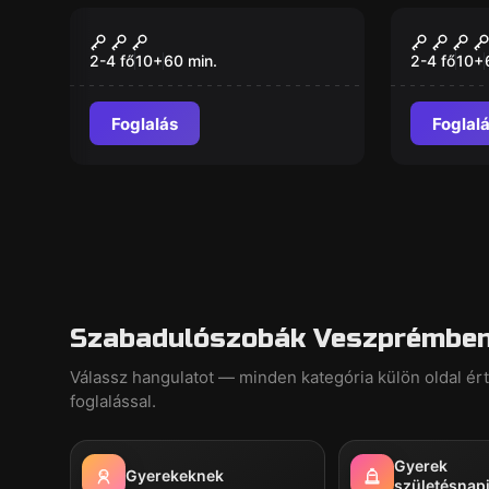
VR
VR
Jungle Quest VR
The Pr
2-4 fő
10
+
60
min.
2-4 fő
10
+
Foglalás
Foglal
Szabadulószobák Veszprémben 
Válassz hangulatot — minden kategória külön oldal ér
foglalással.
Gyerek
Gyerekeknek
születésnap