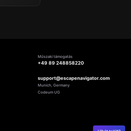
Műszaki támogatás
+49 89 248858220
support@escapenavigator.com
Munich, Germany
Codeum UG