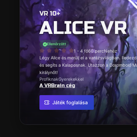
VR 10+
ALICE VR
Ellenőrzött
1 - 4 fő
60 perc
Nehéz
Légy Alice és merülj el a varázsvilágban. Fedezd 
és segíts a Kalaposnak. Utazzon a Doromboló M
királynőt!
Profiknak
Gyerekekkel
A VRBrain cég
Játék foglalása