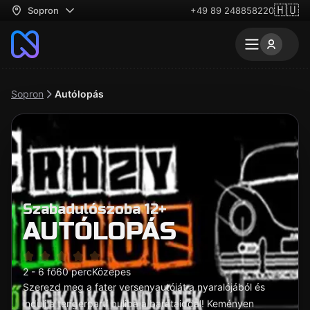
🇭🇺
Sopron
+49 89 248858220
Sopron
Autólopás
Szabadulószoba 12+
AUTÓLOPÁS
2 - 6 fő
60 perc
Közepes
Szerezd meg a fater versenyautóját a nyaralójából és
indulj a tengerparti buliba a barátaiddal! Keményen