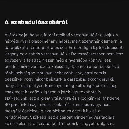
A szabadulószobáról
A játék célja, hogy a fater fiatalkori versenyautóját ellopjuk a
hétvégi nyaralójából néhány napra, mert szeretnénk lemenni a
barátokkal a tengerpartra bulizni. Erre pedig a legtökéletesebb
járgány egy cabrio versenyautó :-) De természetesen nem lesz
egyszerű a feladat, hiszen még a nyaralóba könnyű lesz
bejutni, mivel van hozzá kulcsunk, de onnan a garázsba és a
többi helységbe már jóval nehezebb lesz, arról nem is
beszélve, hogy mikor bejutunk a garázsba, akkor derül ki,
hogy az esti partyért keményen meg kell dolgozunk és még
csak most kezdődik igazán a játék, így továbbra is
szükségünk lesz a kreativitásunkra és a logikánkra. Minderre
60 percünk lesz, mivel a "jóakaró" szomszédok gyanús
mozgást észlelnek a nyaralóban és ezért kihívják a
rendőrséget. Szükség lesz a csapat minden egyes tagjára
külön-külön is, de csapatként is tudni kell együtt dolgozni.