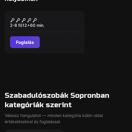
Szabadulószoba
A Szőkés
2-8 fő
12
+
60
min.
Foglalás
Szabadulószobák Sopronban
kategóriák szerint
Válassz hangulatot — minden kategória külön oldal
értékelésekkel és foglalással.