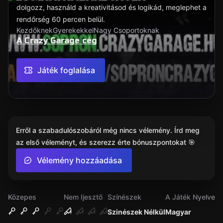
dolgozz, használd a kreativitásod és logikád, meglephet a
rendőrség 60 percen belül.
Kezdőknek
Gyerekekkel
Nagy Csoportoknak
A Crazy Garage cég
Játék foglalása
Erről a szabadulószobáról még nincs vélemény. Írd meg
az első véleményt, és szerezz érte bónuszpontokat 🎯
Vélemény hozzáadása
Közepes
Nem Ijesztő
Színészek
A Játék Nyelve
Szinészek Nélkül
Magyar