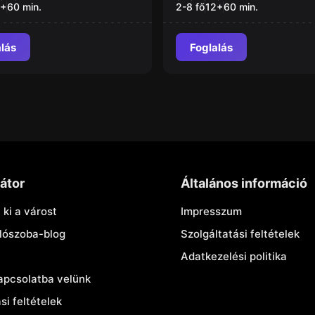
disarming
+
60
min.
2-8 fő
12
+
60
min.
alás
Foglalás
átor
Általános információ
 ki a várost
Impresszum
lószoba-blog
Szolgáltatási feltételek
Adatkezelési politika
apcsolatba velünk
i feltételek