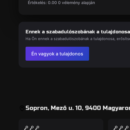
Értékelés: 0.00 0 vélemény alapján
Ennek a szabadulószobának a tulajdonosa
Ha Ön ennek a szabadulószobának a tulajdonosa, erősítse
Én vagyok a tulajdonos
Sopron, Mező u. 10, 9400 Magyaro
Szabadulószoba
Szabadu
Steal the Car
Priso
Új
Új