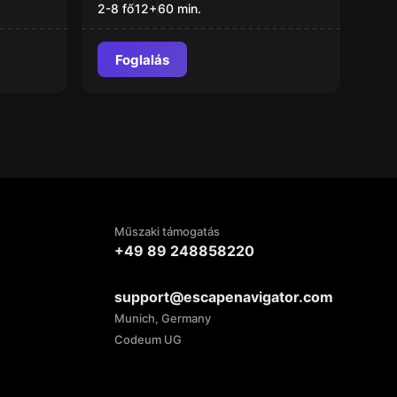
2-8 fő
12
+
60
min.
Foglalás
Műszaki támogatás
+49 89 248858220
support@escapenavigator.com
Munich, Germany
Codeum UG