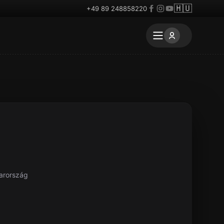
🇭🇺
+49 89 248858220
arország