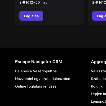
2-8 fő
12
+
60
min.
2-8 fő
12
Foglalás
Fogl
Escape Navigator CRM
Aggreg
Belépés a Vezérlőpultba
Válassza
Hozzáadni egy szabadulószobát
Szabadu
Online foglalási rendszer
Rólunk
Lépjen k
Lemondás