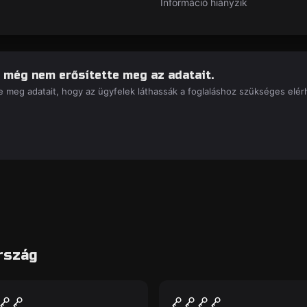
Információ hiányzik
 még nem erősítette meg az adatait.
 meg adatait, hogy az ügyfelek láthassák a foglaláshoz szükséges elérh
rszág
lószoba
Szabadulószoba
n Escape
Chernobyl: bomb
Új