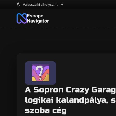
Válassza ki a helyszínt
Escape
Navigator
A Sopron Crazy Garag
logikai kalandpálya, 
szoba cég