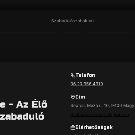
Szabadulószobáknak
Telefon
06 20 356 4310
Cím
e - Az Élő
Sopron, Mező u. 10, 9400 Magy
szabaduló
Szabadulószobák Sopronban
Elérhetőségek