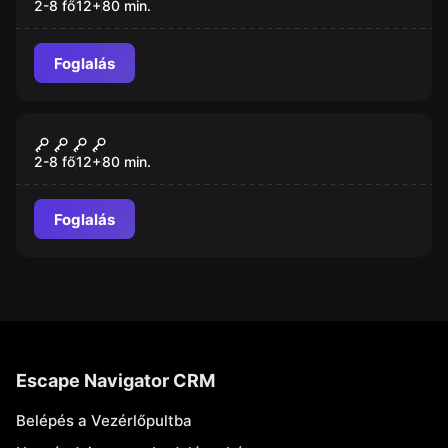
2-8 fő
12
+
80
min.
Foglalás
Szabadulószoba
Elátkozott Dzsungel
Új
2-8 fő
12
+
80
min.
Foglalás
Escape Navigator CRM
Belépés a Vezérlőpultba