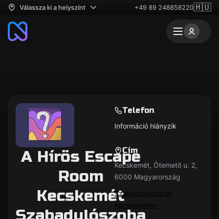
🇭🇺
Válassza ki a helyszínt
+49 89 248858220
Telefon
Információ hiányzik
Cím
A Hírös Escape
Kecskemét, Ótemető u. 2,
Room
6000 Magyarország
Kecskemét
Szabadulószobák
Kecskeméten
Szabadulószoba