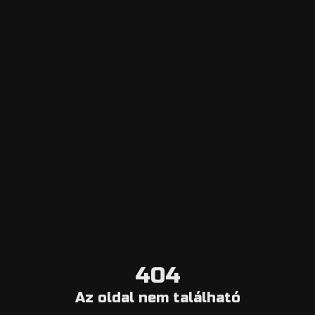
Escape Navigator CRM
Belépés a Vezérlőpultba
Hozzáadni egy szabadulószobát
Online foglalási rendszer
Aggregátor
Válassza ki a várost
Szabadulószoba-blog
Rólunk
Lépjen kapcsolatba velünk
Lemondási feltételek
404
Általános információ
Az oldal nem található
Impresszum