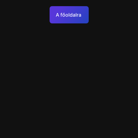
Szolgáltatási feltételek
A főoldalra
Adatkezelési politika
Műszaki támogatás
+49 89 248858220
support@escapenavigator.com
Munich, Germany
Codeum UG
v
1.6.1
Hibát talált?
Menü