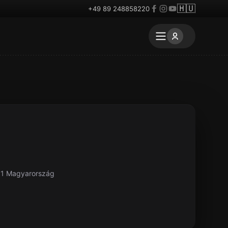
🇭🇺
+49 89 248858220
61 Magyarország