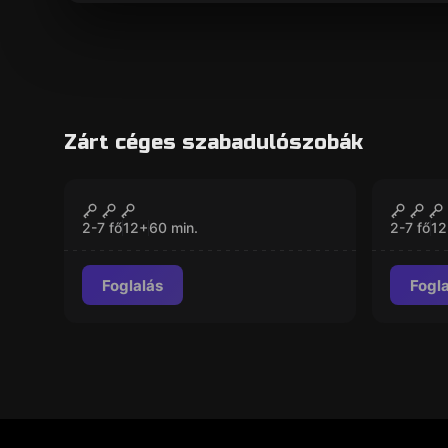
Zárt céges szabadulószobák
Szabadulószoba
Szabadu
Rejtélyek Roxfortban
A Pár
ZÁRVA
2-7 fő
12
+
60
min.
2-7 fő
12
Foglalás
Fogl