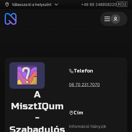
🇭🇺
Válassza ki a helyszínt
+49 89 248858220
Telefon
06 70 231 7070
A
MisztIQum
Cím
-
Információ hiányzik
Szabadulós