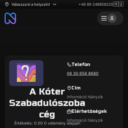
🇭🇺
Válassza ki a helyszínt
+49 89 248858220
Telefon
06 30 656 8680
Cím
A Kóter
Információ hiányzik
Szabadulószoba
Elérhetőségek
cég
Információ hiányzik
Értékelés: 0.00 0 vélemény alapján