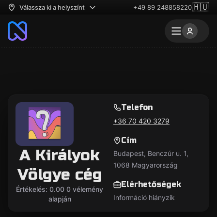
🇭🇺
Válassza ki a helyszínt
+49 89 248858220
Telefon
+36 70 420 3279
Cím
A Királyok
Budapest, Benczúr u. 1,
1068 Magyarország
Völgye cég
Elérhetőségek
Értékelés: 0.00 0 vélemény
Információ hiányzik
alapján