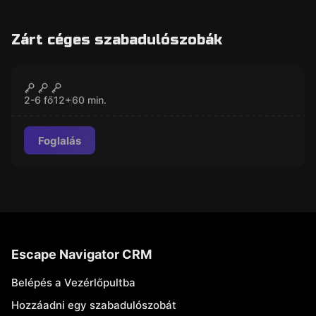
Zárt céges szabadulószobák
Szabadulószoba
Kelepce
ZÁRVA
2-6 fő
12
+
60
min.
Foglalás
Escape Navigator CRM
Belépés a Vezérlőpultba
Hozzáadni egy szabadulószobát