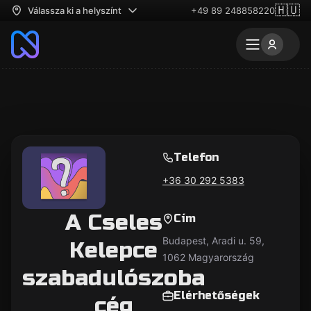
🇭🇺
Válassza ki a helyszínt
+49 89 248858220
Telefon
+36 30 292 5383
A Cseles
Cím
Budapest, Aradi u. 59,
Kelepce
1062 Magyarország
szabadulószoba
Elérhetőségek
cég