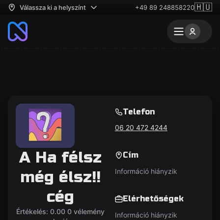
🇭🇺
Válassza ki a helyszínt
+49 89 248858220
Telefon
06 20 472 4244
A Ha félsz
Cím
Információ hiányzik
még élsz!!
cég
Elérhetőségek
Értékelés: 0.00 0 vélemény
Információ hiányzik