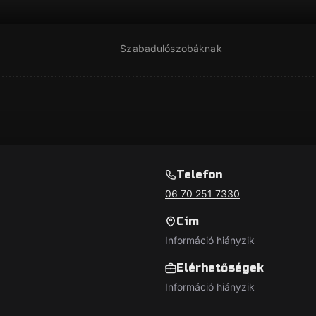
Szabadulószobáknak
Telefon
06 70 251 7330
Cím
Információ hiányzik
Elérhetőségek
Információ hiányzik